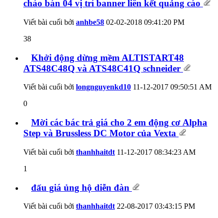
chào bán 04 vị trí banner liên kết quảng cáo
Viết bài cuối bởi
anhbe58
02-02-2018
09:41:20 PM
38
Khởi động dừng mềm ALTISTART48
ATS48C48Q và ATS48C41Q schneider
Viết bài cuối bởi
longnguyenkd10
11-12-2017
09:50:51 AM
0
Mời các bác trả giá cho 2 em động cơ Alpha
Step và Brussless DC Motor của Vexta
Viết bài cuối bởi
thanhhaitdt
11-12-2017
08:34:23 AM
1
đấu giá ủng hộ diễn đàn
Viết bài cuối bởi
thanhhaitdt
22-08-2017
03:43:15 PM