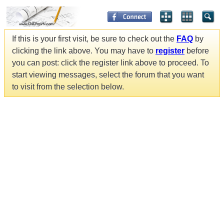
If this is your first visit, be sure to check out the
FAQ
by
clicking the link above. You may have to
register
before
you can post: click the register link above to proceed. To
start viewing messages, select the forum that you want
to visit from the selection below.