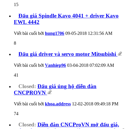
15
Đấu giá Spindle Kavo 4041 + driver Kavo
EWL 4442
Viết bài cuối bởi
hung1706
09-05-2018
12:31:56 AM
8
Đấu giá driver và servo motor Mitsubishi
Viết bài cuối bởi
Vanhiep96
03-04-2018
07:02:09 AM
41
Closed:
Đấu giá ủng hộ diễn đàn
CNCPROVN
Viết bài cuối bởi
khoa.address
12-02-2018
09:49:18 PM
74
Closed:
Diễn đàn CNCProVN mở đấu giá,