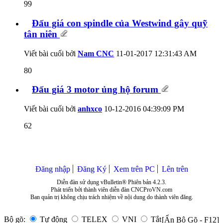
99
Đấu giá con spindle của Westwind gây quỹ
tân niên
Viết bài cuối bởi
Nam CNC
11-01-2017
12:31:43 AM
80
Đấu giá 3 motor ủng hộ forum
Viết bài cuối bởi
anhxco
10-12-2016
04:39:09 PM
62
Đăng nhập
Đăng Ký
Xem trên PC
Lên trên
Diễn đàn sử dụng vBulletin® Phiên bản 4.2.3.
Phát triển bởi thành viên diễn đàn CNCProVN.com
Ban quản trị không chịu trách nhiệm về nội dung do thành viên đăng.
Bộ gõ:
Tự động
TELEX
VNI
Tắt
[Ẩn Bộ Gõ - F12]