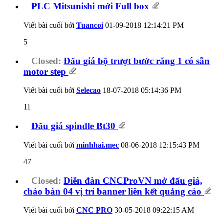
PLC Mitsunishi mới Full box
Viết bài cuối bởi
Tuancoi
01-09-2018
12:14:21 PM
5
Closed:
Đấu giá bộ trượt bước răng 1 có sẵn
motor step
Viết bài cuối bởi
Selecao
18-07-2018
05:14:36 PM
11
Đấu giá spindle Bt30
Viết bài cuối bởi
minhhai.mec
08-06-2018
12:15:43 PM
47
Closed:
Diễn đàn CNCProVN mở đấu giá,
chào bán 04 vị trí banner liên kết quảng cáo
Viết bài cuối bởi
CNC PRO
30-05-2018
09:22:15 AM