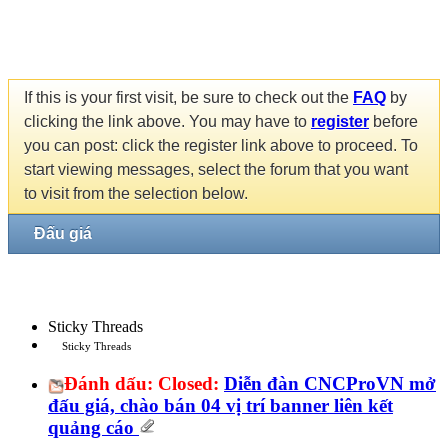
If this is your first visit, be sure to check out the
FAQ
by
clicking the link above. You may have to
register
before
you can post: click the register link above to proceed. To
start viewing messages, select the forum that you want
to visit from the selection below.
Đấu giá
Sticky Threads
Sticky Threads
Đánh dấu:
Closed:
Diễn đàn CNCProVN mở
đấu giá, chào bán 04 vị trí banner liên kết
quảng cáo