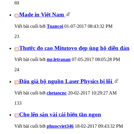
69
Made in Việt Nam
Viết bài cuối bởi
Tuancoi
01-07-2017
08:43:32 PM
23
Thước đo cao Mitutoyo đẹp ủng hộ diễn đàn
Viết bài cuối bởi
mr.letranan
07-05-2017
08:05:28 PM
24
Đấu giá bộ nguồn Laser Physics bị lỗi
Viết bài cuối bởi
chetaocnc
20-02-2017
10:29:27 AM
133
Cho lên sàn vài cái biến tần ngon
Viết bài cuối bởi
phuocviet346
18-02-2017
09:43:32 PM