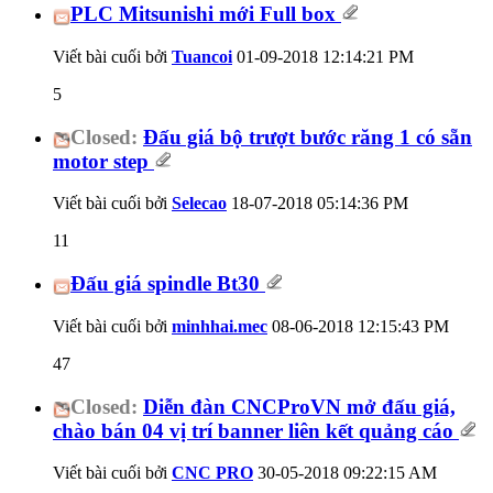
PLC Mitsunishi mới Full box
Viết bài cuối bởi
Tuancoi
01-09-2018
12:14:21 PM
5
Closed:
Đấu giá bộ trượt bước răng 1 có sẵn
motor step
Viết bài cuối bởi
Selecao
18-07-2018
05:14:36 PM
11
Đấu giá spindle Bt30
Viết bài cuối bởi
minhhai.mec
08-06-2018
12:15:43 PM
47
Closed:
Diễn đàn CNCProVN mở đấu giá,
chào bán 04 vị trí banner liên kết quảng cáo
Viết bài cuối bởi
CNC PRO
30-05-2018
09:22:15 AM