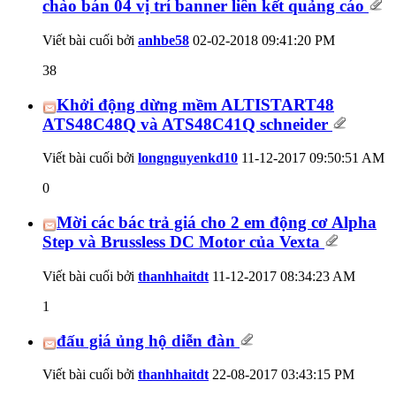
chào bán 04 vị trí banner liên kết quảng cáo
Viết bài cuối bởi
anhbe58
02-02-2018
09:41:20 PM
38
Khởi động dừng mềm ALTISTART48
ATS48C48Q và ATS48C41Q schneider
Viết bài cuối bởi
longnguyenkd10
11-12-2017
09:50:51 AM
0
Mời các bác trả giá cho 2 em động cơ Alpha
Step và Brussless DC Motor của Vexta
Viết bài cuối bởi
thanhhaitdt
11-12-2017
08:34:23 AM
1
đấu giá ủng hộ diễn đàn
Viết bài cuối bởi
thanhhaitdt
22-08-2017
03:43:15 PM