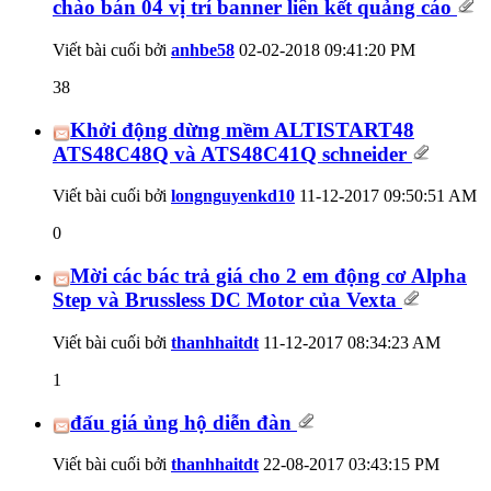
chào bán 04 vị trí banner liên kết quảng cáo
Viết bài cuối bởi
anhbe58
02-02-2018
09:41:20 PM
38
Khởi động dừng mềm ALTISTART48
ATS48C48Q và ATS48C41Q schneider
Viết bài cuối bởi
longnguyenkd10
11-12-2017
09:50:51 AM
0
Mời các bác trả giá cho 2 em động cơ Alpha
Step và Brussless DC Motor của Vexta
Viết bài cuối bởi
thanhhaitdt
11-12-2017
08:34:23 AM
1
đấu giá ủng hộ diễn đàn
Viết bài cuối bởi
thanhhaitdt
22-08-2017
03:43:15 PM