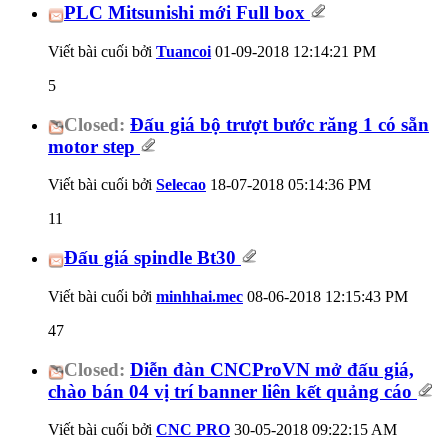
PLC Mitsunishi mới Full box
Viết bài cuối bởi
Tuancoi
01-09-2018
12:14:21 PM
5
Closed:
Đấu giá bộ trượt bước răng 1 có sẵn
motor step
Viết bài cuối bởi
Selecao
18-07-2018
05:14:36 PM
11
Đấu giá spindle Bt30
Viết bài cuối bởi
minhhai.mec
08-06-2018
12:15:43 PM
47
Closed:
Diễn đàn CNCProVN mở đấu giá,
chào bán 04 vị trí banner liên kết quảng cáo
Viết bài cuối bởi
CNC PRO
30-05-2018
09:22:15 AM