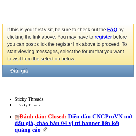
If this is your first visit, be sure to check out the
FAQ
by
clicking the link above. You may have to
register
before
you can post: click the register link above to proceed. To
start viewing messages, select the forum that you want
to visit from the selection below.
Đấu giá
Sticky Threads
Sticky Threads
Đánh dấu:
Closed:
Diễn đàn CNCProVN mở
đấu giá, chào bán 04 vị trí banner liên kết
quảng cáo