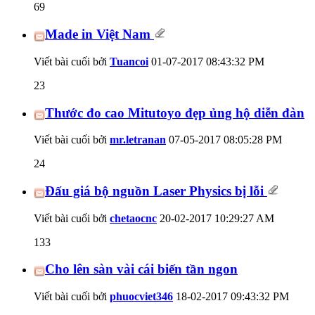
69
Made in Việt Nam
Viết bài cuối bởi
Tuancoi
01-07-2017
08:43:32 PM
23
Thước đo cao Mitutoyo đẹp ủng hộ diễn đàn
Viết bài cuối bởi
mr.letranan
07-05-2017
08:05:28 PM
24
Đấu giá bộ nguồn Laser Physics bị lỗi
Viết bài cuối bởi
chetaocnc
20-02-2017
10:29:27 AM
133
Cho lên sàn vài cái biến tần ngon
Viết bài cuối bởi
phuocviet346
18-02-2017
09:43:32 PM