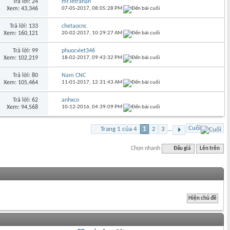
Trả lời: 24
mr.letranan
Xem: 43,346
07-05-2017,
08:05:28 PM
Trả lời: 133
chetaocnc
Xem: 160,121
20-02-2017,
10:29:27 AM
Trả lời: 99
phuocviet346
Xem: 102,219
18-02-2017,
09:43:32 PM
Trả lời: 80
Nam CNC
Xem: 105,464
11-01-2017,
12:31:43 AM
Trả lời: 62
anhxco
Xem: 94,568
10-12-2016,
04:39:09 PM
Cuối
Trang 1 của 4
1
2
3
...
Chọn nhanh
Đấu giá
Lên trên