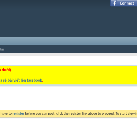
nks
n dưới).
a sẻ bài viết lên facebook
.
y have to
register
before you can post: click the register link above to proceed. To start view