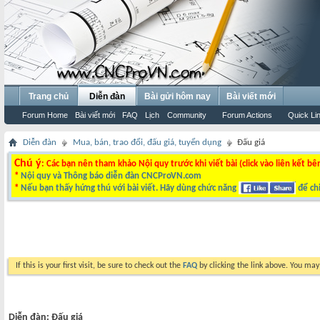
Trang chủ
Diễn đàn
Bài gửi hôm nay
Bài viết mới
Forum Home
Bài viết mới
FAQ
Lịch
Community
Forum Actions
Quick Li
Diễn đàn
Mua, bán, trao đổi, đấu giá, tuyển dụng
Đấu giá
Chú ý
: Các bạn nên tham khảo Nội quy trước khi viết bài (click vào liên kết bê
*
Nội quy và Thông báo diễn đàn CNCProVN.com
*
Nếu bạn thấy hứng thú với bài viết. Hãy dùng chức năng
để chi
If this is your first visit, be sure to check out the
FAQ
by clicking the link above. You ma
Diễn đàn:
Đấu giá