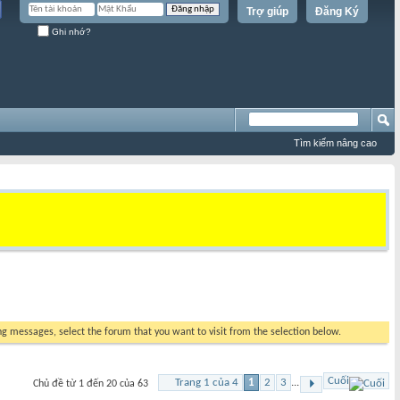
Trợ giúp
Đăng Ký
Ghi nhớ?
Tìm kiếm nâng cao
ing messages, select the forum that you want to visit from the selection below.
Cuối
Trang 1 của 4
1
2
3
...
Chủ đề từ 1 đến 20 của 63