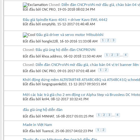
Closed:
Diễn đàn CNCProVN mở đấu giá, chào bán 04 vị 
Bắt đầu bởi
CNC PRO
‎, 19-05-2018 08:02:34 PM
Đấu giá Spindle Kavo 4041 + driver Kavo EWL 4442
Bắt đầu bởi
emptyhb
‎, 15-12-2017 01:46:48 AM
Đấu giá driver và servo motor Mitsubishi
1
2
3
Bắt đầu bởi
hongle228
‎, 16-10-2016 11:33:08 AM
Closed:
Đấu giá ủng hộ diễn đàn CNCPROVN
1
2
3
...
4
Bắt đầu bởi
khoa.address
‎, 06-02-2018 11:50:40 AM
Closed:
Diễn đàn CNCProVN mở đấu giá, chào bán 04 vị trí banner liên
1
2
Bắt đầu bởi
CNC PRO
‎, 09-01-2017 07:01:48 AM
Khởi động dừng mềm ALTISTART48 ATS48C48Q và ATS48C41Q schneid
Bắt đầu bởi
longnguyenkd10
‎, 11-12-2017 09:50:51 AM
Mời các bác trả giá cho 2 em động cơ Alpha Step và Brussless DC Moto
Bắt đầu bởi
kn94
‎, 08-12-2017 10:32:41 PM
đấu giá ủng hộ diễn đàn
1
2
3
...
4
Bắt đầu bởi
MINHAT
‎, 16-08-2017 05:01:25 PM
Made in Việt Nam
1
2
Bắt đầu bởi
Tuancoi
‎, 25-06-2017 04:02:23 PM
Thước đo cao Mitutoyo đẹp ủng hộ diễn đàn