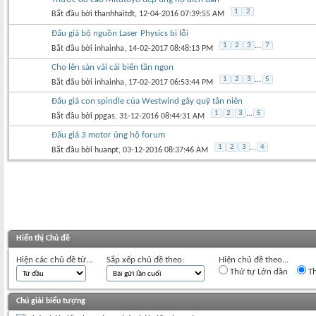
1
2
Bắt đầu bởi
thanhhaitdt
‎, 12-04-2016 07:39:55 AM
Đấu giá bộ nguồn Laser Physics bị lỗi
1
2
3
...
7
Bắt đầu bởi
inhainha
‎, 14-02-2017 08:48:13 PM
Cho lên sàn vài cái biến tần ngon
1
2
3
...
5
Bắt đầu bởi
inhainha
‎, 17-02-2017 06:53:44 PM
Đấu giá con spindle của Westwind gây quỹ tân niên
1
2
3
...
5
Bắt đầu bởi
ppgas
‎, 31-12-2016 08:44:31 AM
Đấu giá 3 motor ủng hộ forum
1
2
3
...
4
Bắt đầu bởi
huanpt
‎, 03-12-2016 08:37:46 AM
Hiển thị Chủ đề
Hiện các chủ đề từ...
Sắp xếp chủ đề theo:
Hiện chủ đề theo...
Thứ tự Lớn dần
Th
Chú giải biểu tượng