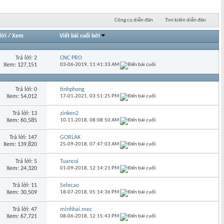
Công cụ diễn đàn
Tìm kiếm diễn đàn
lời
/
Xem
Viết bài cuối bởi
Trả lời: 2
CNC PRO
Xem: 127,151
03-06-2019,
11:41:33 AM
Trả lời: 0
tinhphong
Xem: 54,012
17-01-2021,
03:51:25 PM
Trả lời: 13
zinken2
Xem: 60,585
10-11-2018,
08:08:50 AM
Trả lời: 147
GORLAK
Xem: 139,820
25-09-2018,
07:47:03 AM
Trả lời: 5
Tuancoi
Xem: 24,320
01-09-2018,
12:14:21 PM
Trả lời: 11
Selecao
Xem: 30,509
18-07-2018,
05:14:36 PM
Trả lời: 47
minhhai.mec
Xem: 67,721
08-06-2018,
12:15:43 PM