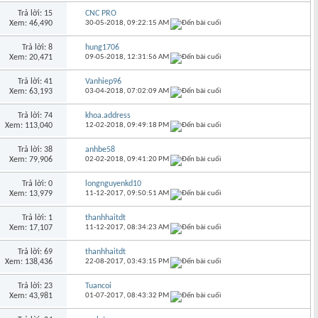
Trả lời: 15
CNC PRO
Xem: 46,490
30-05-2018,
09:22:15 AM
Trả lời: 8
hung1706
Xem: 20,471
09-05-2018,
12:31:56 AM
Trả lời: 41
Vanhiep96
Xem: 63,193
03-04-2018,
07:02:09 AM
Trả lời: 74
khoa.address
Xem: 113,040
12-02-2018,
09:49:18 PM
Trả lời: 38
anhbe58
Xem: 79,906
02-02-2018,
09:41:20 PM
Trả lời: 0
longnguyenkd10
Xem: 13,979
11-12-2017,
09:50:51 AM
Trả lời: 1
thanhhaitdt
Xem: 17,107
11-12-2017,
08:34:23 AM
Trả lời: 69
thanhhaitdt
Xem: 138,436
22-08-2017,
03:43:15 PM
Trả lời: 23
Tuancoi
Xem: 43,981
01-07-2017,
08:43:32 PM