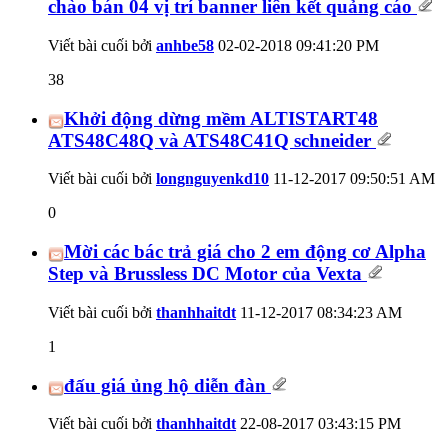
chào bán 04 vị trí banner liên kết quảng cáo
Viết bài cuối bởi
anhbe58
02-02-2018
09:41:20 PM
38
Khởi động dừng mềm ALTISTART48
ATS48C48Q và ATS48C41Q schneider
Viết bài cuối bởi
longnguyenkd10
11-12-2017
09:50:51 AM
0
Mời các bác trả giá cho 2 em động cơ Alpha
Step và Brussless DC Motor của Vexta
Viết bài cuối bởi
thanhhaitdt
11-12-2017
08:34:23 AM
1
đấu giá ủng hộ diễn đàn
Viết bài cuối bởi
thanhhaitdt
22-08-2017
03:43:15 PM