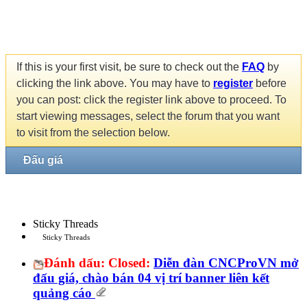
If this is your first visit, be sure to check out the
FAQ
by
clicking the link above. You may have to
register
before
you can post: click the register link above to proceed. To
start viewing messages, select the forum that you want
to visit from the selection below.
Đấu giá
Sticky Threads
Sticky Threads
Đánh dấu:
Closed:
Diễn đàn CNCProVN mở
đấu giá, chào bán 04 vị trí banner liên kết
quảng cáo