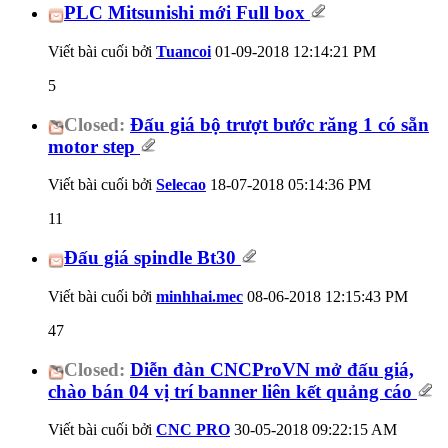
PLC Mitsunishi mới Full box
Viết bài cuối bởi
Tuancoi
01-09-2018
12:14:21 PM
5
Closed:
Đấu giá bộ trượt bước răng 1 có sẵn
motor step
Viết bài cuối bởi
Selecao
18-07-2018
05:14:36 PM
11
Đấu giá spindle Bt30
Viết bài cuối bởi
minhhai.mec
08-06-2018
12:15:43 PM
47
Closed:
Diễn đàn CNCProVN mở đấu giá,
chào bán 04 vị trí banner liên kết quảng cáo
Viết bài cuối bởi
CNC PRO
30-05-2018
09:22:15 AM