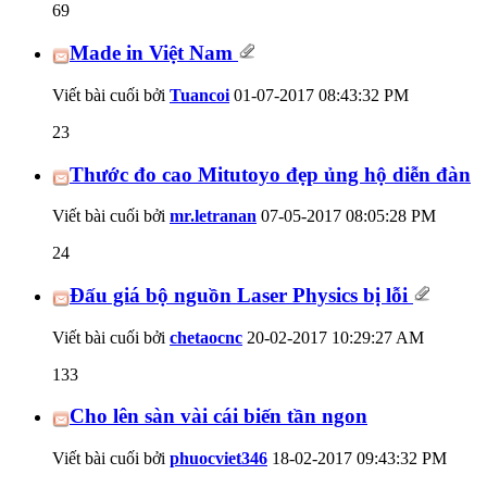
69
Made in Việt Nam
Viết bài cuối bởi
Tuancoi
01-07-2017
08:43:32 PM
23
Thước đo cao Mitutoyo đẹp ủng hộ diễn đàn
Viết bài cuối bởi
mr.letranan
07-05-2017
08:05:28 PM
24
Đấu giá bộ nguồn Laser Physics bị lỗi
Viết bài cuối bởi
chetaocnc
20-02-2017
10:29:27 AM
133
Cho lên sàn vài cái biến tần ngon
Viết bài cuối bởi
phuocviet346
18-02-2017
09:43:32 PM