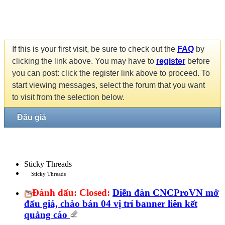
If this is your first visit, be sure to check out the
FAQ
by
clicking the link above. You may have to
register
before
you can post: click the register link above to proceed. To
start viewing messages, select the forum that you want
to visit from the selection below.
Đấu giá
Sticky Threads
Sticky Threads
Đánh dấu:
Closed:
Diễn đàn CNCProVN mở
đấu giá, chào bán 04 vị trí banner liên kết
quảng cáo