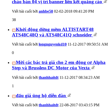
chào bán 04 vị trí banner liên kết quảng cáo
Viết bài cuối bởi
anhbe58
02-02-2018
09:41:20 PM
38
Khởi động dừng mềm ALTISTART48
ATS48C48Q và ATS48C41Q schneider
Viết bài cuối bởi
longnguyenkd10
11-12-2017
09:50:51 AM
0
Mời các bác trả giá cho 2 em động cơ Alpha
Step và Brussless DC Motor của Vexta
Viết bài cuối bởi
thanhhaitdt
11-12-2017
08:34:23 AM
1
đấu giá ủng hộ diễn đàn
Viết bài cuối bởi
thanhhaitdt
22-08-2017
03:43:15 PM