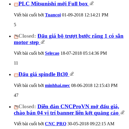
PLC Mitsunishi mới Full box
Viết bài cuối bởi
Tuancoi
01-09-2018
12:14:21 PM
5
Closed:
Đấu giá bộ trượt bước răng 1 có sẵn
motor step
Viết bài cuối bởi
Selecao
18-07-2018
05:14:36 PM
11
Đấu giá spindle Bt30
Viết bài cuối bởi
minhhai.mec
08-06-2018
12:15:43 PM
47
Closed:
Diễn đàn CNCProVN mở đấu giá,
chào bán 04 vị trí banner liên kết quảng cáo
Viết bài cuối bởi
CNC PRO
30-05-2018
09:22:15 AM