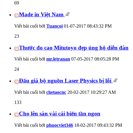
69
Made in Việt Nam
Viết bài cuối bởi
Tuancoi
01-07-2017
08:43:32 PM
23
Thước đo cao Mitutoyo đẹp ủng hộ diễn đàn
Viết bài cuối bởi
mr.letranan
07-05-2017
08:05:28 PM
24
Đấu giá bộ nguồn Laser Physics bị lỗi
Viết bài cuối bởi
chetaocnc
20-02-2017
10:29:27 AM
133
Cho lên sàn vài cái biến tần ngon
Viết bài cuối bởi
phuocviet346
18-02-2017
09:43:32 PM