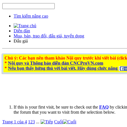
Tìm kiếm nâng cao
Diễn đàn
Mua, bán, trao đổi, đấu giá, tuyển dụng
Đấu giá
Chú ý
: Các bạn nên tham khảo Nội quy trước khi viết bài (click
*
Nội quy và Thông báo diễn đàn CNCProVN.com
*
Nếu bạn thấy hứng thú với bài viết. Hãy dùng chức năng
If this is your first visit, be sure to check out the
FAQ
by clicki
the forum that you want to visit from the selection below.
Trang 1 của 4
1
2
3
...
Cuối