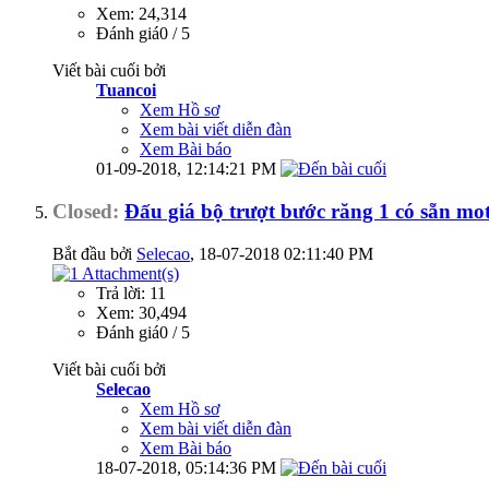
Xem: 24,314
Đánh giá0 / 5
Viết bài cuối bởi
Tuancoi
Xem Hồ sơ
Xem bài viết diễn đàn
Xem Bài báo
01-09-2018,
12:14:21 PM
Closed:
Đấu giá bộ trượt bước răng 1 có sẵn mot
Bắt đầu bởi
Selecao
‎, 18-07-2018 02:11:40 PM
Trả lời: 11
Xem: 30,494
Đánh giá0 / 5
Viết bài cuối bởi
Selecao
Xem Hồ sơ
Xem bài viết diễn đàn
Xem Bài báo
18-07-2018,
05:14:36 PM