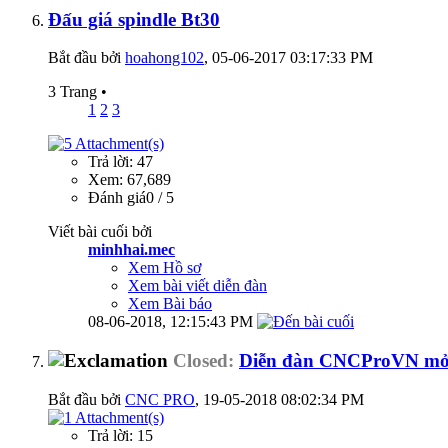
Đấu giá spindle Bt30
Bắt đầu bởi
hoahong102
‎, 05-06-2017 03:17:33 PM
3 Trang
•
1
2
3
Trả lời: 47
Xem: 67,689
Đánh giá0 / 5
Viết bài cuối bởi
minhhai.mec
Xem Hồ sơ
Xem bài viết diễn đàn
Xem Bài báo
08-06-2018,
12:15:43 PM
Closed:
Diễn đàn CNCProVN mở đấ
Bắt đầu bởi
CNC PRO
‎, 19-05-2018 08:02:34 PM
Trả lời: 15