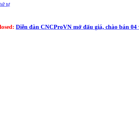
losed:
Diễn đàn CNCProVN mở đấu giá, chào bán 04 vị