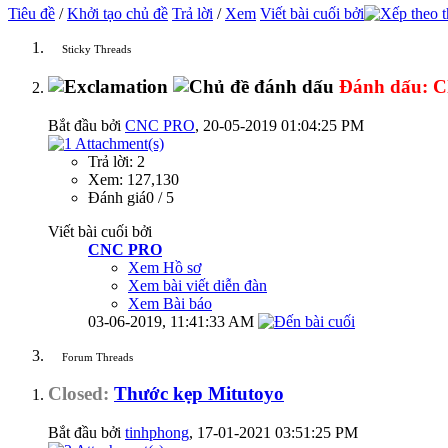
Tiêu đề
/
Khởi tạo chủ đề
Trả lời
/
Xem
Viết bài cuối bởi
Sticky Threads
Đánh dấu:
C
Bắt đầu bởi
CNC PRO
‎, 20-05-2019 01:04:25 PM
Trả lời: 2
Xem: 127,130
Đánh giá0 / 5
Viết bài cuối bởi
CNC PRO
Xem Hồ sơ
Xem bài viết diễn đàn
Xem Bài báo
03-06-2019,
11:41:33 AM
Forum Threads
Closed:
Thước kẹp Mitutoyo
Bắt đầu bởi
tinhphong
‎, 17-01-2021 03:51:25 PM