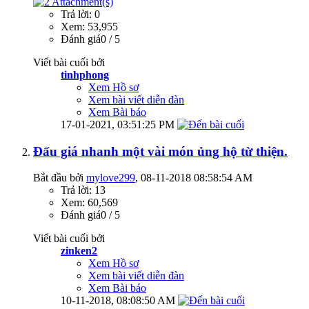
Trả lời: 0
Xem: 53,955
Đánh giá0 / 5
Viết bài cuối bởi
tinhphong
Xem Hồ sơ
Xem bài viết diễn đàn
Xem Bài báo
17-01-2021,
03:51:25 PM
Đấu giá nhanh một vài món ủng hộ từ thiện.
Bắt đầu bởi
mylove299
‎, 08-11-2018 08:58:54 AM
Trả lời: 13
Xem: 60,569
Đánh giá0 / 5
Viết bài cuối bởi
zinken2
Xem Hồ sơ
Xem bài viết diễn đàn
Xem Bài báo
10-11-2018,
08:08:50 AM