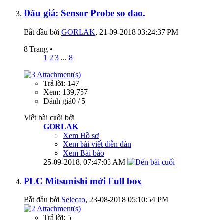
Đấu giá: Sensor Probe so dao.
Bắt đầu bởi
GORLAK
‎, 21-09-2018 03:24:37 PM
8 Trang
•
1
2
3
...
8
Trả lời: 147
Xem: 139,757
Đánh giá0 / 5
Viết bài cuối bởi
GORLAK
Xem Hồ sơ
Xem bài viết diễn đàn
Xem Bài báo
25-09-2018,
07:47:03 AM
PLC Mitsunishi mới Full box
Bắt đầu bởi
Selecao
‎, 23-08-2018 05:10:54 PM
Trả lời: 5