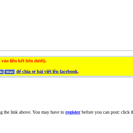
 vào liên kết bên dưới).
để chia sẻ bài viết lên facebook
.
ng the link above. You may have to
register
before you can post: click t