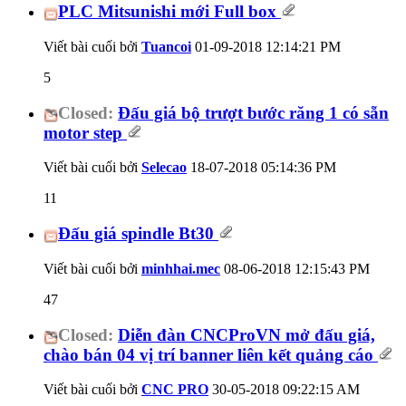
PLC Mitsunishi mới Full box
Viết bài cuối bởi
Tuancoi
01-09-2018
12:14:21 PM
5
Closed:
Đấu giá bộ trượt bước răng 1 có sẵn
motor step
Viết bài cuối bởi
Selecao
18-07-2018
05:14:36 PM
11
Đấu giá spindle Bt30
Viết bài cuối bởi
minhhai.mec
08-06-2018
12:15:43 PM
47
Closed:
Diễn đàn CNCProVN mở đấu giá,
chào bán 04 vị trí banner liên kết quảng cáo
Viết bài cuối bởi
CNC PRO
30-05-2018
09:22:15 AM