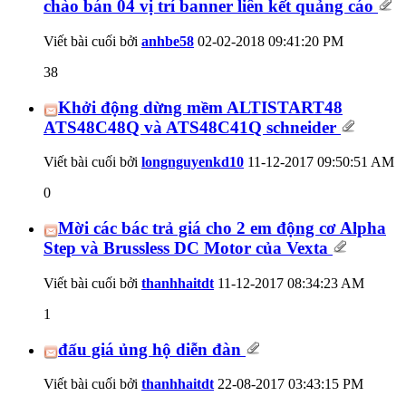
chào bán 04 vị trí banner liên kết quảng cáo
Viết bài cuối bởi
anhbe58
02-02-2018
09:41:20 PM
38
Khởi động dừng mềm ALTISTART48
ATS48C48Q và ATS48C41Q schneider
Viết bài cuối bởi
longnguyenkd10
11-12-2017
09:50:51 AM
0
Mời các bác trả giá cho 2 em động cơ Alpha
Step và Brussless DC Motor của Vexta
Viết bài cuối bởi
thanhhaitdt
11-12-2017
08:34:23 AM
1
đấu giá ủng hộ diễn đàn
Viết bài cuối bởi
thanhhaitdt
22-08-2017
03:43:15 PM