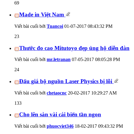
69
Made in Việt Nam
Viết bài cuối bởi
Tuancoi
01-07-2017
08:43:32 PM
23
Thước đo cao Mitutoyo đẹp ủng hộ diễn đàn
Viết bài cuối bởi
mr.letranan
07-05-2017
08:05:28 PM
24
Đấu giá bộ nguồn Laser Physics bị lỗi
Viết bài cuối bởi
chetaocnc
20-02-2017
10:29:27 AM
133
Cho lên sàn vài cái biến tần ngon
Viết bài cuối bởi
phuocviet346
18-02-2017
09:43:32 PM