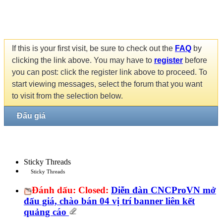
If this is your first visit, be sure to check out the
FAQ
by
clicking the link above. You may have to
register
before
you can post: click the register link above to proceed. To
start viewing messages, select the forum that you want
to visit from the selection below.
Đấu giá
Sticky Threads
Sticky Threads
Đánh dấu:
Closed:
Diễn đàn CNCProVN mở
đấu giá, chào bán 04 vị trí banner liên kết
quảng cáo