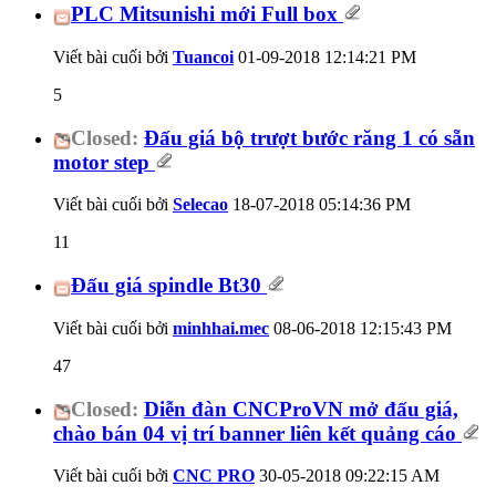
PLC Mitsunishi mới Full box
Viết bài cuối bởi
Tuancoi
01-09-2018
12:14:21 PM
5
Closed:
Đấu giá bộ trượt bước răng 1 có sẵn
motor step
Viết bài cuối bởi
Selecao
18-07-2018
05:14:36 PM
11
Đấu giá spindle Bt30
Viết bài cuối bởi
minhhai.mec
08-06-2018
12:15:43 PM
47
Closed:
Diễn đàn CNCProVN mở đấu giá,
chào bán 04 vị trí banner liên kết quảng cáo
Viết bài cuối bởi
CNC PRO
30-05-2018
09:22:15 AM