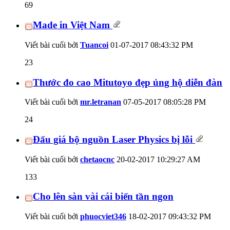
69
Made in Việt Nam
Viết bài cuối bởi
Tuancoi
01-07-2017
08:43:32 PM
23
Thước đo cao Mitutoyo đẹp ủng hộ diễn đàn
Viết bài cuối bởi
mr.letranan
07-05-2017
08:05:28 PM
24
Đấu giá bộ nguồn Laser Physics bị lỗi
Viết bài cuối bởi
chetaocnc
20-02-2017
10:29:27 AM
133
Cho lên sàn vài cái biến tần ngon
Viết bài cuối bởi
phuocviet346
18-02-2017
09:43:32 PM