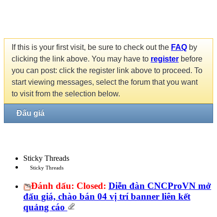
If this is your first visit, be sure to check out the
FAQ
by
clicking the link above. You may have to
register
before
you can post: click the register link above to proceed. To
start viewing messages, select the forum that you want
to visit from the selection below.
Đấu giá
Sticky Threads
Sticky Threads
Đánh dấu:
Closed:
Diễn đàn CNCProVN mở
đấu giá, chào bán 04 vị trí banner liên kết
quảng cáo