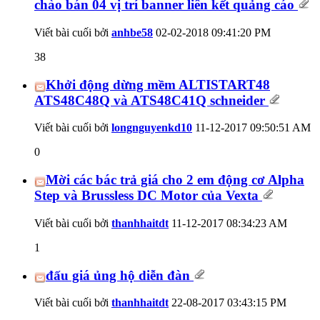
chào bán 04 vị trí banner liên kết quảng cáo
Viết bài cuối bởi
anhbe58
02-02-2018
09:41:20 PM
38
Khởi động dừng mềm ALTISTART48
ATS48C48Q và ATS48C41Q schneider
Viết bài cuối bởi
longnguyenkd10
11-12-2017
09:50:51 AM
0
Mời các bác trả giá cho 2 em động cơ Alpha
Step và Brussless DC Motor của Vexta
Viết bài cuối bởi
thanhhaitdt
11-12-2017
08:34:23 AM
1
đấu giá ủng hộ diễn đàn
Viết bài cuối bởi
thanhhaitdt
22-08-2017
03:43:15 PM