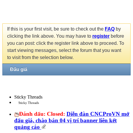
If this is your first visit, be sure to check out the
FAQ
by
clicking the link above. You may have to
register
before
you can post: click the register link above to proceed. To
start viewing messages, select the forum that you want
to visit from the selection below.
Đấu giá
Sticky Threads
Sticky Threads
Đánh dấu:
Closed:
Diễn đàn CNCProVN mở
đấu giá, chào bán 04 vị trí banner liên kết
quảng cáo