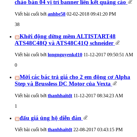
chào bán 04 vị trí banner liên kết quảng cáo
Viết bài cuối bởi
anhbe58
02-02-2018
09:41:20 PM
38
Khởi động dừng mềm ALTISTART48
ATS48C48Q và ATS48C41Q schneider
Viết bài cuối bởi
longnguyenkd10
11-12-2017
09:50:51 AM
0
Mời các bác trả giá cho 2 em động cơ Alpha
Step và Brussless DC Motor của Vexta
Viết bài cuối bởi
thanhhaitdt
11-12-2017
08:34:23 AM
1
đấu giá ủng hộ diễn đàn
Viết bài cuối bởi
thanhhaitdt
22-08-2017
03:43:15 PM