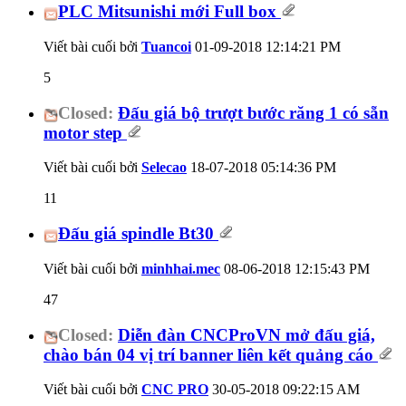
PLC Mitsunishi mới Full box
Viết bài cuối bởi
Tuancoi
01-09-2018
12:14:21 PM
5
Closed:
Đấu giá bộ trượt bước răng 1 có sẵn
motor step
Viết bài cuối bởi
Selecao
18-07-2018
05:14:36 PM
11
Đấu giá spindle Bt30
Viết bài cuối bởi
minhhai.mec
08-06-2018
12:15:43 PM
47
Closed:
Diễn đàn CNCProVN mở đấu giá,
chào bán 04 vị trí banner liên kết quảng cáo
Viết bài cuối bởi
CNC PRO
30-05-2018
09:22:15 AM