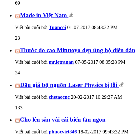
69
Made in Việt Nam
Viết bài cuối bởi
Tuancoi
01-07-2017
08:43:32 PM
23
Thước đo cao Mitutoyo đẹp ủng hộ diễn đàn
Viết bài cuối bởi
mr.letranan
07-05-2017
08:05:28 PM
24
Đấu giá bộ nguồn Laser Physics bị lỗi
Viết bài cuối bởi
chetaocnc
20-02-2017
10:29:27 AM
133
Cho lên sàn vài cái biến tần ngon
Viết bài cuối bởi
phuocviet346
18-02-2017
09:43:32 PM