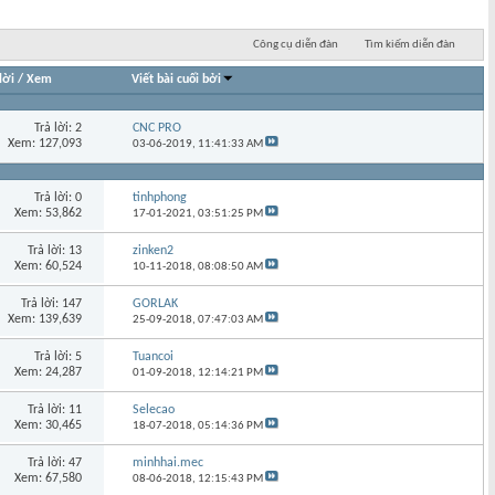
Công cụ diễn đàn
Tìm kiếm diễn đàn
lời
/
Xem
Viết bài cuối bởi
Trả lời: 2
CNC PRO
Xem: 127,093
03-06-2019,
11:41:33 AM
Trả lời: 0
tinhphong
Xem: 53,862
17-01-2021,
03:51:25 PM
Trả lời: 13
zinken2
Xem: 60,524
10-11-2018,
08:08:50 AM
Trả lời: 147
GORLAK
Xem: 139,639
25-09-2018,
07:47:03 AM
Trả lời: 5
Tuancoi
Xem: 24,287
01-09-2018,
12:14:21 PM
Trả lời: 11
Selecao
Xem: 30,465
18-07-2018,
05:14:36 PM
Trả lời: 47
minhhai.mec
Xem: 67,580
08-06-2018,
12:15:43 PM