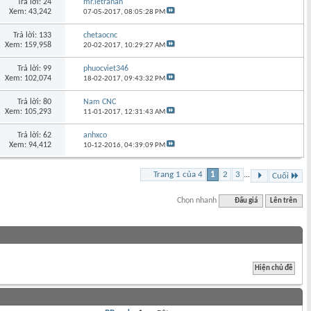
Trả lời: 24
mr.letranan
Xem: 43,242
07-05-2017,
08:05:28 PM
Trả lời: 133
chetaocnc
Xem: 159,958
20-02-2017,
10:29:27 AM
Trả lời: 99
phuocviet346
Xem: 102,074
18-02-2017,
09:43:32 PM
Trả lời: 80
Nam CNC
Xem: 105,293
11-01-2017,
12:31:43 AM
Trả lời: 62
anhxco
Xem: 94,412
10-12-2016,
04:39:09 PM
Trang 1 của 4
1
2
3
...
Cuối
Chọn nhanh
Đấu giá
Lên trên