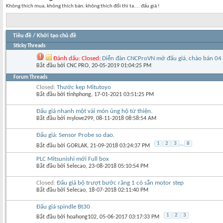
Không thích mua, không thích bán, không thích đổi thì ta.... đấu giá !
Tiêu đề
/
Khởi tạo chủ đề
Sticky Threads
Đánh dấu:
Closed:
Diễn đàn CNCProVN mở đấu giá, chào bán 04 vị
Bắt đầu bởi
CNC PRO
‎, 20-05-2019 01:04:25 PM
Forum Threads
Closed:
Thước kẹp Mitutoyo
Bắt đầu bởi
tinhphong
‎, 17-01-2021 03:51:25 PM
Đấu giá nhanh một vài món ủng hộ từ thiện.
Bắt đầu bởi
mylove299
‎, 08-11-2018 08:58:54 AM
Đấu giá: Sensor Probe so dao.
1
2
3
...
8
Bắt đầu bởi
GORLAK
‎, 21-09-2018 03:24:37 PM
PLC Mitsunishi mới Full box
Bắt đầu bởi
Selecao
‎, 23-08-2018 05:10:54 PM
Closed:
Đấu giá bộ trượt bước răng 1 có sẵn motor step
Bắt đầu bởi
Selecao
‎, 18-07-2018 02:11:40 PM
Đấu giá spindle Bt30
1
2
3
Bắt đầu bởi
hoahong102
‎, 05-06-2017 03:17:33 PM