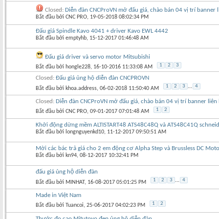
Closed:
Diễn đàn CNCProVN mở đấu giá, chào bán 04 vị trí banner l
Bắt đầu bởi
CNC PRO
‎, 19-05-2018 08:02:34 PM
Đấu giá Spindle Kavo 4041 + driver Kavo EWL 4442
Bắt đầu bởi
emptyhb
‎, 15-12-2017 01:46:48 AM
Đấu giá driver và servo motor Mitsubishi
1
2
3
Bắt đầu bởi
hongle228
‎, 16-10-2016 11:33:08 AM
Closed:
Đấu giá ủng hộ diễn đàn CNCPROVN
1
2
3
...
4
Bắt đầu bởi
khoa.address
‎, 06-02-2018 11:50:40 AM
Closed:
Diễn đàn CNCProVN mở đấu giá, chào bán 04 vị trí banner liên
1
2
Bắt đầu bởi
CNC PRO
‎, 09-01-2017 07:01:48 AM
Khởi động dừng mềm ALTISTART48 ATS48C48Q và ATS48C41Q schneid
Bắt đầu bởi
longnguyenkd10
‎, 11-12-2017 09:50:51 AM
Mời các bác trả giá cho 2 em động cơ Alpha Step và Brussless DC Moto
Bắt đầu bởi
kn94
‎, 08-12-2017 10:32:41 PM
đấu giá ủng hộ diễn đàn
1
2
3
...
4
Bắt đầu bởi
MINHAT
‎, 16-08-2017 05:01:25 PM
Made in Việt Nam
1
2
Bắt đầu bởi
Tuancoi
‎, 25-06-2017 04:02:23 PM
Thước đo cao Mitutoyo đẹp ủng hộ diễn đàn