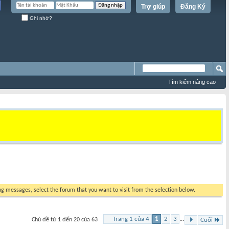
Trợ giúp
Đăng Ký
Ghi nhớ?
Tìm kiếm nâng cao
ing messages, select the forum that you want to visit from the selection below.
Trang 1 của 4
1
2
3
...
Chủ đề từ 1 đến 20 của 63
Cuối