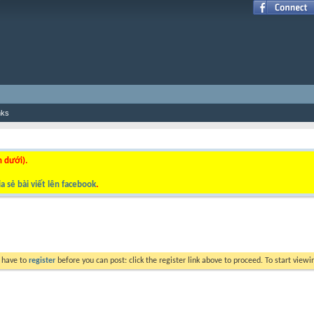
nks
n dưới).
a sẻ bài viết lên facebook
.
y have to
register
before you can post: click the register link above to proceed. To start view