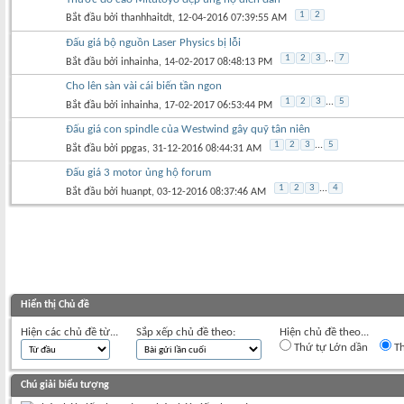
1
2
Bắt đầu bởi
thanhhaitdt
‎, 12-04-2016 07:39:55 AM
Đấu giá bộ nguồn Laser Physics bị lỗi
1
2
3
...
7
Bắt đầu bởi
inhainha
‎, 14-02-2017 08:48:13 PM
Cho lên sàn vài cái biến tần ngon
1
2
3
...
5
Bắt đầu bởi
inhainha
‎, 17-02-2017 06:53:44 PM
Đấu giá con spindle của Westwind gây quỹ tân niên
1
2
3
...
5
Bắt đầu bởi
ppgas
‎, 31-12-2016 08:44:31 AM
Đấu giá 3 motor ủng hộ forum
1
2
3
...
4
Bắt đầu bởi
huanpt
‎, 03-12-2016 08:37:46 AM
Hiển thị Chủ đề
Hiện các chủ đề từ...
Sắp xếp chủ đề theo:
Hiện chủ đề theo...
Thứ tự Lớn dần
Th
Chú giải biểu tượng