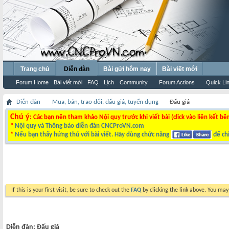
Trang chủ
Diễn đàn
Bài gửi hôm nay
Bài viết mới
Forum Home
Bài viết mới
FAQ
Lịch
Community
Forum Actions
Quick Li
Diễn đàn
Mua, bán, trao đổi, đấu giá, tuyển dụng
Đấu giá
Chú ý
: Các bạn nên tham khảo Nội quy trước khi viết bài (click vào liên kết bê
*
Nội quy và Thông báo diễn đàn CNCProVN.com
*
Nếu bạn thấy hứng thú với bài viết. Hãy dùng chức năng
để chi
If this is your first visit, be sure to check out the
FAQ
by clicking the link above. You ma
Diễn đàn:
Đấu giá