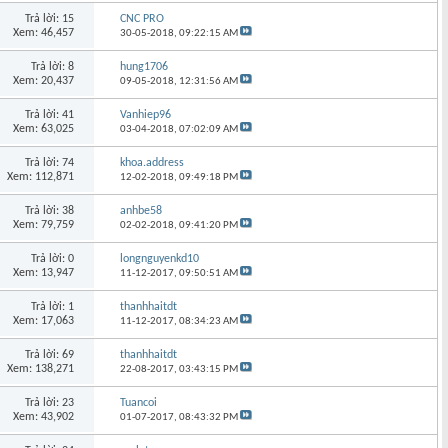
Trả lời: 15
CNC PRO
Xem: 46,457
30-05-2018,
09:22:15 AM
Trả lời: 8
hung1706
Xem: 20,437
09-05-2018,
12:31:56 AM
Trả lời: 41
Vanhiep96
Xem: 63,025
03-04-2018,
07:02:09 AM
Trả lời: 74
khoa.address
Xem: 112,871
12-02-2018,
09:49:18 PM
Trả lời: 38
anhbe58
Xem: 79,759
02-02-2018,
09:41:20 PM
Trả lời: 0
longnguyenkd10
Xem: 13,947
11-12-2017,
09:50:51 AM
Trả lời: 1
thanhhaitdt
Xem: 17,063
11-12-2017,
08:34:23 AM
Trả lời: 69
thanhhaitdt
Xem: 138,271
22-08-2017,
03:43:15 PM
Trả lời: 23
Tuancoi
Xem: 43,902
01-07-2017,
08:43:32 PM