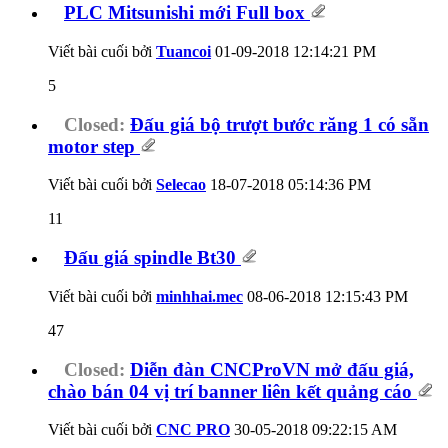
PLC Mitsunishi mới Full box
Viết bài cuối bởi
Tuancoi
01-09-2018
12:14:21 PM
5
Closed:
Đấu giá bộ trượt bước răng 1 có sẵn
motor step
Viết bài cuối bởi
Selecao
18-07-2018
05:14:36 PM
11
Đấu giá spindle Bt30
Viết bài cuối bởi
minhhai.mec
08-06-2018
12:15:43 PM
47
Closed:
Diễn đàn CNCProVN mở đấu giá,
chào bán 04 vị trí banner liên kết quảng cáo
Viết bài cuối bởi
CNC PRO
30-05-2018
09:22:15 AM