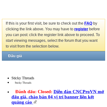
If this is your first visit, be sure to check out the
FAQ
by
clicking the link above. You may have to
register
before
you can post: click the register link above to proceed. To
start viewing messages, select the forum that you want
to visit from the selection below.
Đấu giá
Sticky Threads
Sticky Threads
Đánh dấu:
Closed:
Diễn đàn CNCProVN mở
đấu giá, chào bán 04 vị trí banner liên kết
quảng cáo