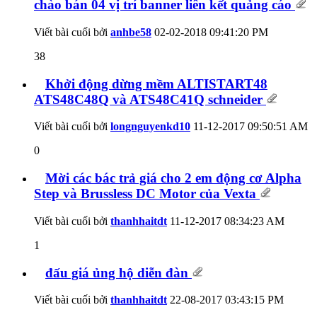
chào bán 04 vị trí banner liên kết quảng cáo
Viết bài cuối bởi
anhbe58
02-02-2018
09:41:20 PM
38
Khởi động dừng mềm ALTISTART48
ATS48C48Q và ATS48C41Q schneider
Viết bài cuối bởi
longnguyenkd10
11-12-2017
09:50:51 AM
0
Mời các bác trả giá cho 2 em động cơ Alpha
Step và Brussless DC Motor của Vexta
Viết bài cuối bởi
thanhhaitdt
11-12-2017
08:34:23 AM
1
đấu giá ủng hộ diễn đàn
Viết bài cuối bởi
thanhhaitdt
22-08-2017
03:43:15 PM