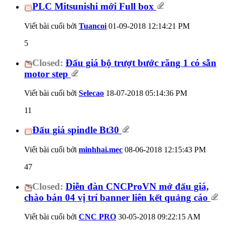
PLC Mitsunishi mới Full box
Viết bài cuối bởi
Tuancoi
01-09-2018
12:14:21 PM
5
Closed:
Đấu giá bộ trượt bước răng 1 có sẵn
motor step
Viết bài cuối bởi
Selecao
18-07-2018
05:14:36 PM
11
Đấu giá spindle Bt30
Viết bài cuối bởi
minhhai.mec
08-06-2018
12:15:43 PM
47
Closed:
Diễn đàn CNCProVN mở đấu giá,
chào bán 04 vị trí banner liên kết quảng cáo
Viết bài cuối bởi
CNC PRO
30-05-2018
09:22:15 AM