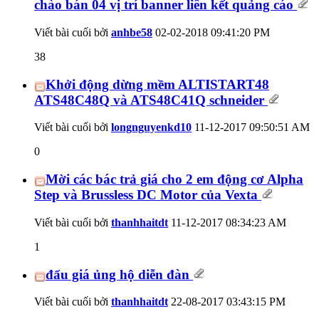
chào bán 04 vị trí banner liên kết quảng cáo
Viết bài cuối bởi
anhbe58
02-02-2018
09:41:20 PM
38
Khởi động dừng mềm ALTISTART48
ATS48C48Q và ATS48C41Q schneider
Viết bài cuối bởi
longnguyenkd10
11-12-2017
09:50:51 AM
0
Mời các bác trả giá cho 2 em động cơ Alpha
Step và Brussless DC Motor của Vexta
Viết bài cuối bởi
thanhhaitdt
11-12-2017
08:34:23 AM
1
đấu giá ủng hộ diễn đàn
Viết bài cuối bởi
thanhhaitdt
22-08-2017
03:43:15 PM