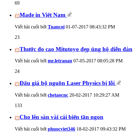
69
Made in Việt Nam
Viết bài cuối bởi
Tuancoi
01-07-2017
08:43:32 PM
23
Thước đo cao Mitutoyo đẹp ủng hộ diễn đàn
Viết bài cuối bởi
mr.letranan
07-05-2017
08:05:28 PM
24
Đấu giá bộ nguồn Laser Physics bị lỗi
Viết bài cuối bởi
chetaocnc
20-02-2017
10:29:27 AM
133
Cho lên sàn vài cái biến tần ngon
Viết bài cuối bởi
phuocviet346
18-02-2017
09:43:32 PM