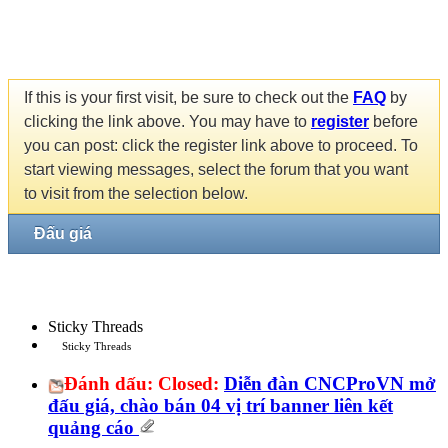
If this is your first visit, be sure to check out the
FAQ
by
clicking the link above. You may have to
register
before
you can post: click the register link above to proceed. To
start viewing messages, select the forum that you want
to visit from the selection below.
Đấu giá
Sticky Threads
Sticky Threads
Đánh dấu:
Closed:
Diễn đàn CNCProVN mở
đấu giá, chào bán 04 vị trí banner liên kết
quảng cáo