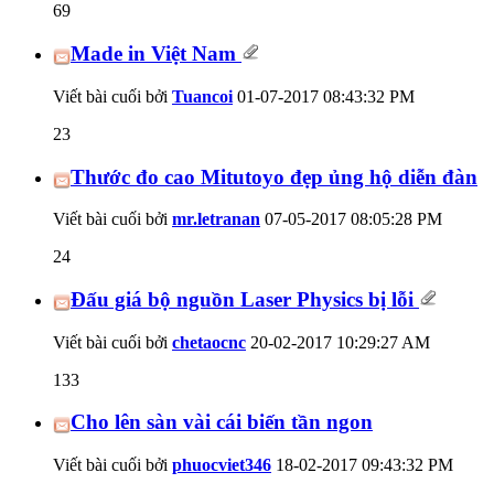
69
Made in Việt Nam
Viết bài cuối bởi
Tuancoi
01-07-2017
08:43:32 PM
23
Thước đo cao Mitutoyo đẹp ủng hộ diễn đàn
Viết bài cuối bởi
mr.letranan
07-05-2017
08:05:28 PM
24
Đấu giá bộ nguồn Laser Physics bị lỗi
Viết bài cuối bởi
chetaocnc
20-02-2017
10:29:27 AM
133
Cho lên sàn vài cái biến tần ngon
Viết bài cuối bởi
phuocviet346
18-02-2017
09:43:32 PM