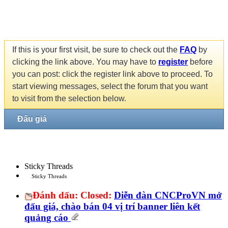
If this is your first visit, be sure to check out the
FAQ
by
clicking the link above. You may have to
register
before
you can post: click the register link above to proceed. To
start viewing messages, select the forum that you want
to visit from the selection below.
Đấu giá
Sticky Threads
Sticky Threads
Đánh dấu:
Closed:
Diễn đàn CNCProVN mở
đấu giá, chào bán 04 vị trí banner liên kết
quảng cáo