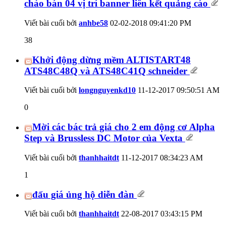
chào bán 04 vị trí banner liên kết quảng cáo
Viết bài cuối bởi
anhbe58
02-02-2018
09:41:20 PM
38
Khởi động dừng mềm ALTISTART48
ATS48C48Q và ATS48C41Q schneider
Viết bài cuối bởi
longnguyenkd10
11-12-2017
09:50:51 AM
0
Mời các bác trả giá cho 2 em động cơ Alpha
Step và Brussless DC Motor của Vexta
Viết bài cuối bởi
thanhhaitdt
11-12-2017
08:34:23 AM
1
đấu giá ủng hộ diễn đàn
Viết bài cuối bởi
thanhhaitdt
22-08-2017
03:43:15 PM