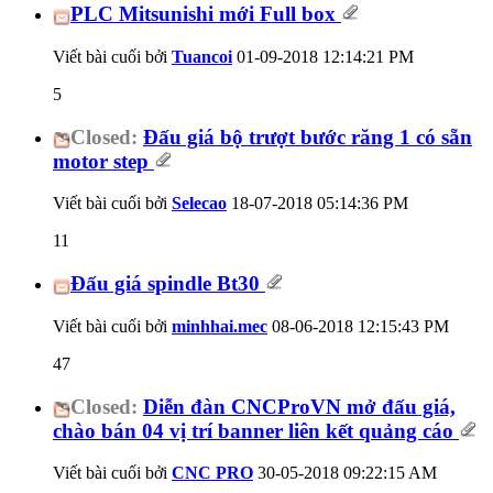
PLC Mitsunishi mới Full box
Viết bài cuối bởi
Tuancoi
01-09-2018
12:14:21 PM
5
Closed:
Đấu giá bộ trượt bước răng 1 có sẵn
motor step
Viết bài cuối bởi
Selecao
18-07-2018
05:14:36 PM
11
Đấu giá spindle Bt30
Viết bài cuối bởi
minhhai.mec
08-06-2018
12:15:43 PM
47
Closed:
Diễn đàn CNCProVN mở đấu giá,
chào bán 04 vị trí banner liên kết quảng cáo
Viết bài cuối bởi
CNC PRO
30-05-2018
09:22:15 AM