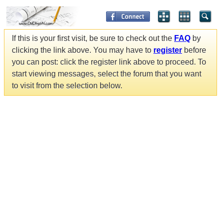
If this is your first visit, be sure to check out the
FAQ
by
clicking the link above. You may have to
register
before
you can post: click the register link above to proceed. To
start viewing messages, select the forum that you want
to visit from the selection below.