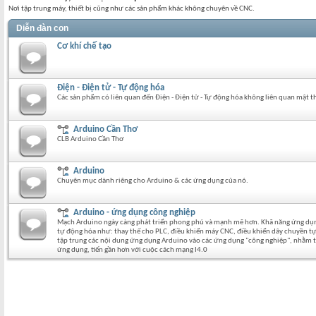
Nơi tập trung máy, thiết bị cũng như các sản phẩm khác không chuyên về CNC.
Diễn đàn con
Cơ khí chế tạo
Điện - Điện tử - Tự động hóa
Các sản phẩm có liên quan đến Điện - Điện tử - Tự động hóa không liên quan mật t
Arduino Cần Thơ
CLB Arduino Cần Thơ
Arduino
Chuyên mục dành riêng cho Arduino & các ứng dụng của nó.
Arduino - ứng dụng công nghiệp
Mạch Arduino ngày càng phát triển phong phú và mạnh mẽ hơn. Khã năng ứng dụng
tự động hóa như: thay thế cho PLC, điều khiển máy CNC, điều khiển dây chuyền tự
tập trung các nội dung ứng dụng Arduino vào các ứng dụng "công nghiệp", nhằm tạ
ứng dụng, tiến gần hơn với cuộc cách mạng I4.0