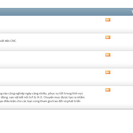
Xem
RSS
của
diễn
Xem
đàn
hiết đến CNC.
RSS
này
của
diễn
Xem
đàn
RSS
này
của
diễn
Xem
đàn
RSS
này
của
diễn
Xem
đàn
 vào công nghiệp ngày càng nhiều, phục vụ tốt trong lĩnh vực
RSS
này
 động, vạn vật kết nối IoT & I4.0. Chuyên mục được tạo ra nhằm
của
o điều kiện cho các bạn cùng tham gia trao đổi và phát triển
diễn
đàn
này