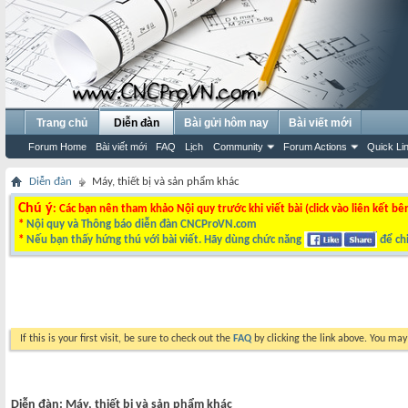
Trang chủ
Diễn đàn
Bài gửi hôm nay
Bài viết mới
Forum Home
Bài viết mới
FAQ
Lịch
Community
Forum Actions
Quick Li
Diễn đàn
Máy, thiết bị và sản phẩm khác
Chú ý
: Các bạn nên tham khảo Nội quy trước khi viết bài (click vào liên kết bê
*
Nội quy và Thông báo diễn đàn CNCProVN.com
*
Nếu bạn thấy hứng thú với bài viết. Hãy dùng chức năng
để chi
If this is your first visit, be sure to check out the
FAQ
by clicking the link above. You ma
Diễn đàn:
Máy, thiết bị và sản phẩm khác