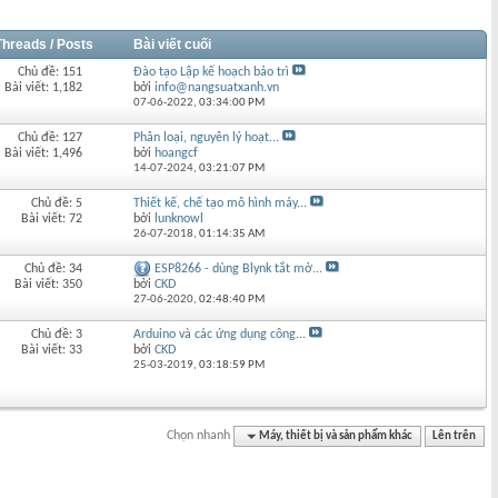
Threads / Posts
Bài viết cuối
Chủ đề: 151
Đào tạo Lập kế hoạch bảo trì
Bài viết: 1,182
bởi
info@nangsuatxanh.vn
07-06-2022,
03:34:00 PM
Chủ đề: 127
Phân loại, nguyên lý hoạt...
Bài viết: 1,496
bởi
hoangcf
14-07-2024,
03:21:07 PM
Chủ đề: 5
Thiết kế, chế tạo mô hình máy...
Bài viết: 72
bởi
lunknowl
26-07-2018,
01:14:35 AM
Chủ đề: 34
ESP8266 - dùng Blynk tắt mở...
Bài viết: 350
bởi
CKD
27-06-2020,
02:48:40 PM
Chủ đề: 3
Arduino và các ứng dụng công...
Bài viết: 33
bởi
CKD
25-03-2019,
03:18:59 PM
Chọn nhanh
Máy, thiết bị và sản phẩm khác
Lên trên