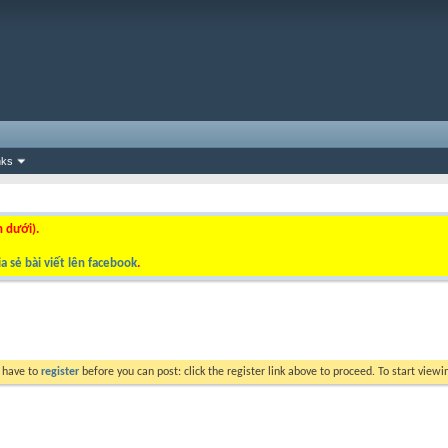
nks
n dưới).
a sẻ bài viết lên facebook
.
y have to
register
before you can post: click the register link above to proceed. To start view