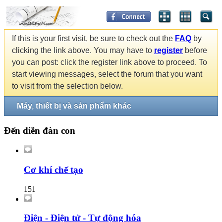
If this is your first visit, be sure to check out the
FAQ
by
clicking the link above. You may have to
register
before
you can post: click the register link above to proceed. To
start viewing messages, select the forum that you want
to visit from the selection below.
Máy, thiết bị và sản phẩm khác
Đến diễn đàn con
Cơ khí chế tạo
151
Điện - Điện tử - Tự động hóa