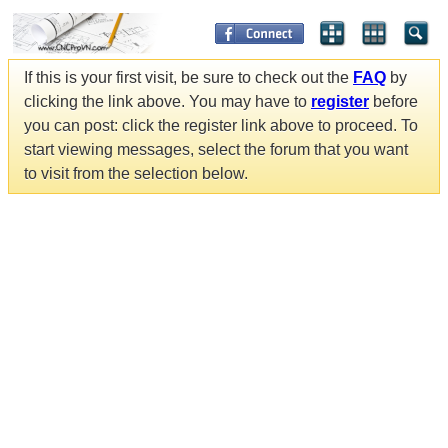
If this is your first visit, be sure to check out the
FAQ
by
clicking the link above. You may have to
register
before
you can post: click the register link above to proceed. To
start viewing messages, select the forum that you want
to visit from the selection below.