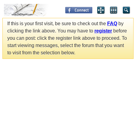
If this is your first visit, be sure to check out the
FAQ
by
clicking the link above. You may have to
register
before
you can post: click the register link above to proceed. To
start viewing messages, select the forum that you want
to visit from the selection below.