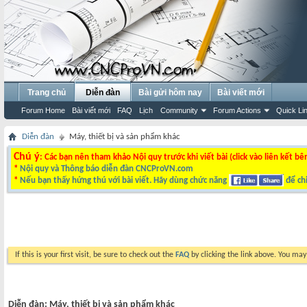
Trang chủ
Diễn đàn
Bài gửi hôm nay
Bài viết mới
Forum Home
Bài viết mới
FAQ
Lịch
Community
Forum Actions
Quick Li
Diễn đàn
Máy, thiết bị và sản phẩm khác
Chú ý
: Các bạn nên tham khảo Nội quy trước khi viết bài (click vào liên kết bê
*
Nội quy và Thông báo diễn đàn CNCProVN.com
*
Nếu bạn thấy hứng thú với bài viết. Hãy dùng chức năng
để chi
If this is your first visit, be sure to check out the
FAQ
by clicking the link above. You ma
Diễn đàn:
Máy, thiết bị và sản phẩm khác