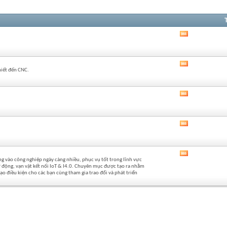
Xem
RSS
của
diễn
Xem
đàn
hiết đến CNC.
RSS
này
của
diễn
Xem
đàn
RSS
này
của
diễn
Xem
đàn
RSS
này
của
diễn
Xem
đàn
 vào công nghiệp ngày càng nhiều, phục vụ tốt trong lĩnh vực
RSS
này
 động, vạn vật kết nối IoT & I4.0. Chuyên mục được tạo ra nhằm
của
o điều kiện cho các bạn cùng tham gia trao đổi và phát triển
diễn
đàn
này