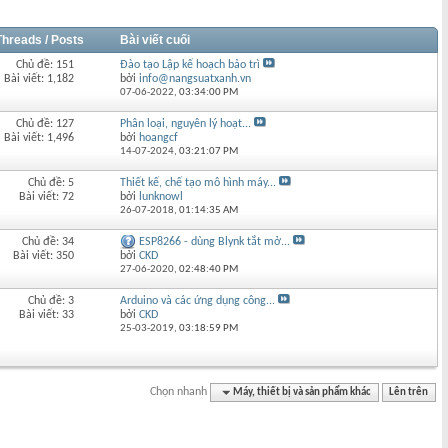
Threads / Posts
Bài viết cuối
Chủ đề: 151
Đào tạo Lập kế hoạch bảo trì
Bài viết: 1,182
bởi
info@nangsuatxanh.vn
07-06-2022,
03:34:00 PM
Chủ đề: 127
Phân loại, nguyên lý hoạt...
Bài viết: 1,496
bởi
hoangcf
14-07-2024,
03:21:07 PM
Chủ đề: 5
Thiết kế, chế tạo mô hình máy...
Bài viết: 72
bởi
lunknowl
26-07-2018,
01:14:35 AM
Chủ đề: 34
ESP8266 - dùng Blynk tắt mở...
Bài viết: 350
bởi
CKD
27-06-2020,
02:48:40 PM
Chủ đề: 3
Arduino và các ứng dụng công...
Bài viết: 33
bởi
CKD
25-03-2019,
03:18:59 PM
Chọn nhanh
Máy, thiết bị và sản phẩm khác
Lên trên