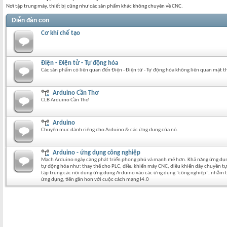
Nơi tập trung máy, thiết bị cũng như các sản phẩm khác không chuyên về CNC.
Diễn đàn con
Cơ khí chế tạo
Điện - Điện tử - Tự động hóa
Các sản phẩm có liên quan đến Điện - Điện tử - Tự động hóa không liên quan mật t
Arduino Cần Thơ
CLB Arduino Cần Thơ
Arduino
Chuyên mục dành riêng cho Arduino & các ứng dụng của nó.
Arduino - ứng dụng công nghiệp
Mạch Arduino ngày càng phát triển phong phú và mạnh mẽ hơn. Khã năng ứng dụng
tự động hóa như: thay thế cho PLC, điều khiển máy CNC, điều khiển dây chuyền tự
tập trung các nội dung ứng dụng Arduino vào các ứng dụng "công nghiệp", nhằm tạ
ứng dụng, tiến gần hơn với cuộc cách mạng I4.0