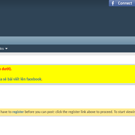
nks
n dưới).
a sẻ bài viết lên facebook
.
y have to
register
before you can post: click the register link above to proceed. To start view