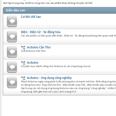
Nơi tập trung máy, thiết bị cũng như các sản phẩm khác không chuyên về CNC.
Diễn đàn con
Cơ khí chế tạo
Điện - Điện tử - Tự động hóa
Các sản phẩm có liên quan đến Điện - Điện tử - Tự động hóa không liên quan mật t
Arduino Cần Thơ
CLB Arduino Cần Thơ
Arduino
Chuyên mục dành riêng cho Arduino & các ứng dụng của nó.
Arduino - ứng dụng công nghiệp
Mạch Arduino ngày càng phát triển phong phú và mạnh mẽ hơn. Khã năng ứng dụng
tự động hóa như: thay thế cho PLC, điều khiển máy CNC, điều khiển dây chuyền tự
tập trung các nội dung ứng dụng Arduino vào các ứng dụng "công nghiệp", nhằm tạ
ứng dụng, tiến gần hơn với cuộc cách mạng I4.0