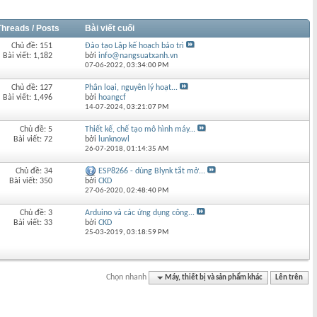
Threads / Posts
Bài viết cuối
Chủ đề: 151
Đào tạo Lập kế hoạch bảo trì
Bài viết: 1,182
bởi
info@nangsuatxanh.vn
07-06-2022,
03:34:00 PM
Chủ đề: 127
Phân loại, nguyên lý hoạt...
Bài viết: 1,496
bởi
hoangcf
14-07-2024,
03:21:07 PM
Chủ đề: 5
Thiết kế, chế tạo mô hình máy...
Bài viết: 72
bởi
lunknowl
26-07-2018,
01:14:35 AM
Chủ đề: 34
ESP8266 - dùng Blynk tắt mở...
Bài viết: 350
bởi
CKD
27-06-2020,
02:48:40 PM
Chủ đề: 3
Arduino và các ứng dụng công...
Bài viết: 33
bởi
CKD
25-03-2019,
03:18:59 PM
Chọn nhanh
Máy, thiết bị và sản phẩm khác
Lên trên