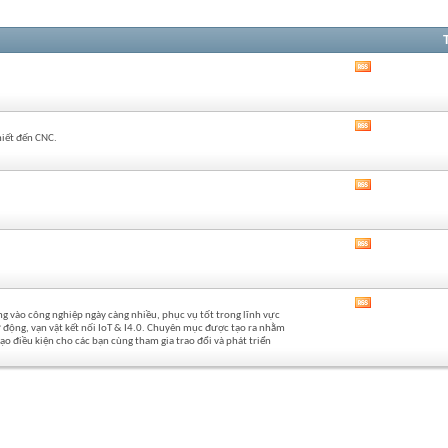
Xem
RSS
của
diễn
Xem
đàn
hiết đến CNC.
RSS
này
của
diễn
Xem
đàn
RSS
này
của
diễn
Xem
đàn
RSS
này
của
diễn
Xem
đàn
 vào công nghiệp ngày càng nhiều, phục vụ tốt trong lĩnh vực
RSS
này
 động, vạn vật kết nối IoT & I4.0. Chuyên mục được tạo ra nhằm
của
o điều kiện cho các bạn cùng tham gia trao đổi và phát triển
diễn
đàn
này