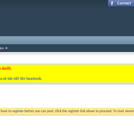
nks
n dưới).
a sẻ bài viết lên facebook
.
y have to
register
before you can post: click the register link above to proceed. To start view