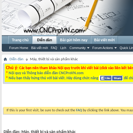
Trang chủ
Diễn đàn
Bài gửi hôm nay
Bài viết mới
Forum Home
Bài viết mới
FAQ
Lịch
Community
Forum Actions
Quick Li
Diễn đàn
Máy, thiết bị và sản phẩm khác
Chú ý
: Các bạn nên tham khảo Nội quy trước khi viết bài (click vào liên kết bê
*
Nội quy và Thông báo diễn đàn CNCProVN.com
*
Nếu bạn thấy hứng thú với bài viết. Hãy dùng chức năng
để chi
If this is your first visit, be sure to check out the
FAQ
by clicking the link above. You ma
Diễn đàn:
Máy, thiết bị và sản phẩm khác