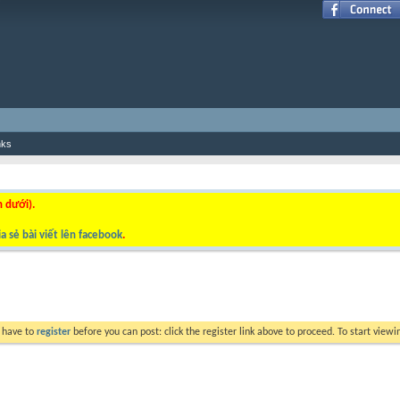
nks
n dưới).
a sẻ bài viết lên facebook
.
y have to
register
before you can post: click the register link above to proceed. To start view