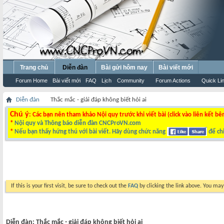
Trang chủ
Diễn đàn
Bài gửi hôm nay
Bài viết mới
Forum Home
Bài viết mới
FAQ
Lịch
Community
Forum Actions
Quick Li
Diễn đàn
Thắc mắc - giải đáp không biết hỏi ai
Chú ý
: Các bạn nên tham khảo Nội quy trước khi viết bài (click vào liên kết bê
*
Nội quy và Thông báo diễn đàn CNCProVN.com
*
Nếu bạn thấy hứng thú với bài viết. Hãy dùng chức năng
để chi
If this is your first visit, be sure to check out the
FAQ
by clicking the link above. You ma
Diễn đàn:
Thắc mắc - giải đáp không biết hỏi ai