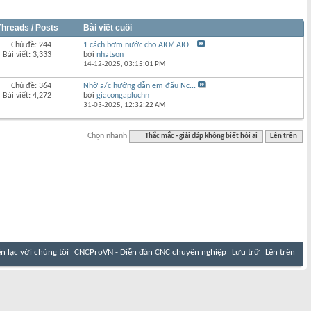
Threads / Posts
Bài viết cuối
Chủ đề: 244
1 cách bơm nước cho AIO/ AIO...
Bài viết: 3,333
bởi
nhatson
14-12-2025,
03:15:01 PM
Chủ đề: 364
Nhờ a/c hướng dẫn em đấu Nc...
Bài viết: 4,272
bởi
giacongapluchn
31-03-2025,
12:32:22 AM
Chọn nhanh
Thắc mắc - giải đáp không biết hỏi ai
Lên trên
ên lạc với chúng tôi
CNCProVN - Diễn đàn CNC chuyên nghiệp
Lưu trữ
Lên trên