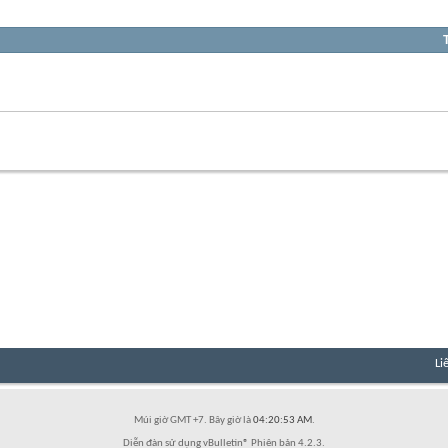
Xem
RSS
của
diễn
Xem
đàn
RSS
này
của
diễn
đàn
này
Li
Múi giờ GMT +7. Bây giờ là
04:20:53 AM
.
Diễn đàn sử dụng vBulletin® Phiên bản 4.2.3.