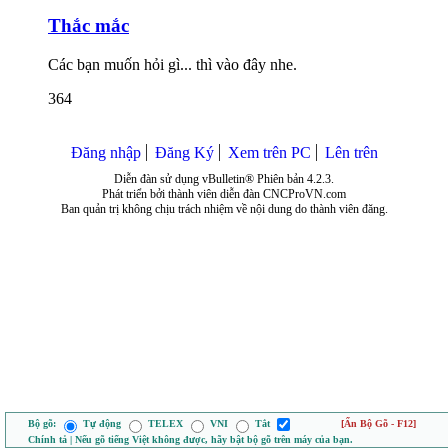
Thắc mắc
Các bạn muốn hỏi gì... thì vào đây nhe.
364
Đăng nhập
Đăng Ký
Xem trên PC
Lên trên
Diễn đàn sử dụng vBulletin® Phiên bản 4.2.3.
Phát triển bởi thành viên diễn đàn CNCProVN.com
Ban quản trị không chịu trách nhiệm về nội dung do thành viên đăng.
Bộ gõ:
Tự động
TELEX
VNI
Tắt
[Ẩn Bộ Gõ - F12]
Chính tả | Nếu gõ tiếng Việt không được, hãy bật bộ gõ trên máy của bạn.