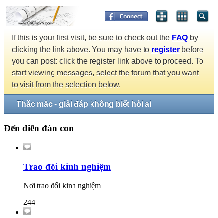
If this is your first visit, be sure to check out the
FAQ
by
clicking the link above. You may have to
register
before
you can post: click the register link above to proceed. To
start viewing messages, select the forum that you want
to visit from the selection below.
Thắc mắc - giải đáp không biết hỏi ai
Đến diễn đàn con
Trao đổi kinh nghiệm
Nơi trao đổi kinh nghiệm
244