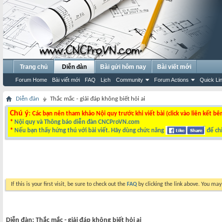
Trang chủ
Diễn đàn
Bài gửi hôm nay
Bài viết mới
Forum Home
Bài viết mới
FAQ
Lịch
Community
Forum Actions
Quick Li
Diễn đàn
Thắc mắc - giải đáp không biết hỏi ai
Chú ý
: Các bạn nên tham khảo Nội quy trước khi viết bài (click vào liên kết bê
*
Nội quy và Thông báo diễn đàn CNCProVN.com
*
Nếu bạn thấy hứng thú với bài viết. Hãy dùng chức năng
để chi
If this is your first visit, be sure to check out the
FAQ
by clicking the link above. You ma
Diễn đàn:
Thắc mắc - giải đáp không biết hỏi ai