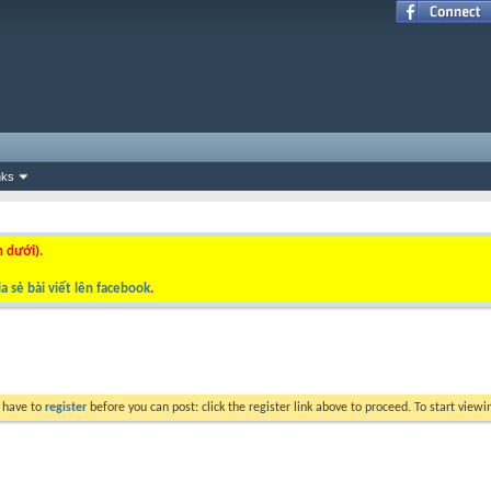
nks
n dưới).
a sẻ bài viết lên facebook
.
y have to
register
before you can post: click the register link above to proceed. To start view