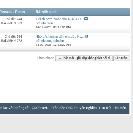
Threads / Posts
Bài viết cuối
Chủ đề: 244
1 cách bơm nước cho AIO/ AIO...
Bài viết: 3,333
bởi
nhatson
14-12-2025,
03:15:01 PM
Chủ đề: 364
Nhờ a/c hướng dẫn em đấu Nc...
Bài viết: 4,272
bởi
giacongapluchn
31-03-2025,
12:32:22 AM
Chọn nhanh
Thắc mắc - giải đáp không biết hỏi ai
Lên trên
ên lạc với chúng tôi
CNCProVN - Diễn đàn CNC chuyên nghiệp
Lưu trữ
Lên trên