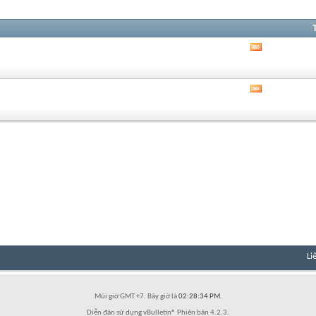
Xem
RSS
của
diễn
Xem
đàn
RSS
này
của
diễn
đàn
này
Li
Múi giờ GMT +7. Bây giờ là
02:28:34 PM
.
Diễn đàn sử dụng vBulletin® Phiên bản 4.2.3.