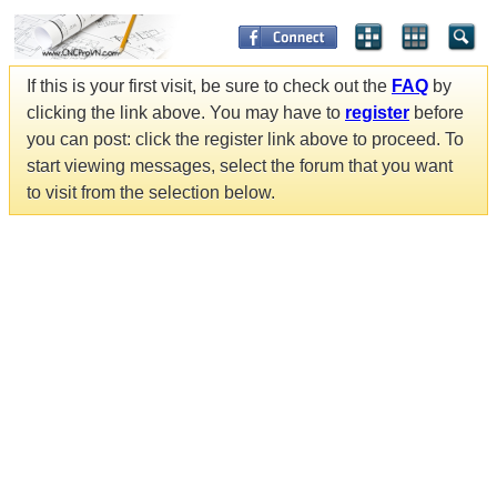
If this is your first visit, be sure to check out the
FAQ
by
clicking the link above. You may have to
register
before
you can post: click the register link above to proceed. To
start viewing messages, select the forum that you want
to visit from the selection below.