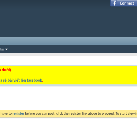
nks
n dưới).
a sẻ bài viết lên facebook
.
y have to
register
before you can post: click the register link above to proceed. To start view