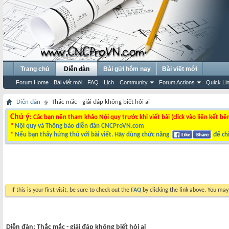
Trang chủ
Diễn đàn
Bài gửi hôm nay
Bài viết mới
Forum Home
Bài viết mới
FAQ
Lịch
Community
Forum Actions
Quick Li
Diễn đàn
Thắc mắc - giải đáp không biết hỏi ai
Chú ý
: Các bạn nên tham khảo Nội quy trước khi viết bài (click vào liên kết bê
*
Nội quy và Thông báo diễn đàn CNCProVN.com
*
Nếu bạn thấy hứng thú với bài viết. Hãy dùng chức năng
để chi
If this is your first visit, be sure to check out the
FAQ
by clicking the link above. You ma
Diễn đàn:
Thắc mắc - giải đáp không biết hỏi ai