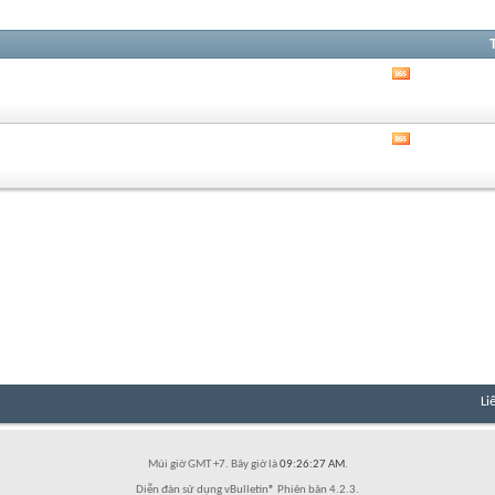
Xem
RSS
của
diễn
Xem
đàn
RSS
này
của
diễn
đàn
này
Li
Múi giờ GMT +7. Bây giờ là
09:26:27 AM
.
Diễn đàn sử dụng vBulletin® Phiên bản 4.2.3.