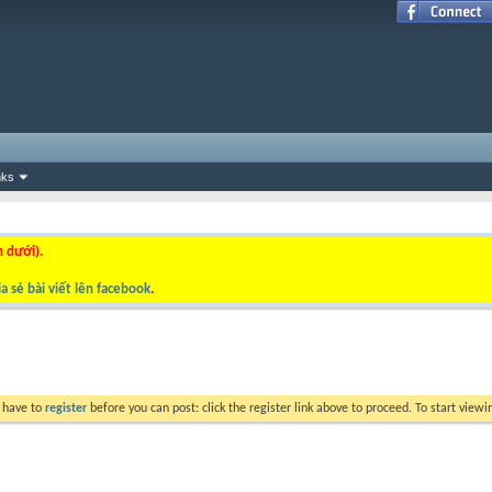
nks
n dưới).
a sẻ bài viết lên facebook
.
y have to
register
before you can post: click the register link above to proceed. To start view