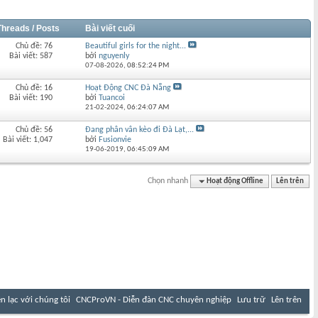
Threads / Posts
Bài viết cuối
Chủ đề: 76
Beautiful girls for the night...
Bài viết: 587
bởi
nguyenly
07-08-2026,
08:52:24 PM
Chủ đề: 16
Hoạt Động CNC Đà Nẵng
Bài viết: 190
bởi
Tuancoi
21-02-2024,
06:24:07 AM
Chủ đề: 56
Đang phân vân kèo đi Đà Lạt,...
Bài viết: 1,047
bởi
Fusionvie
19-06-2019,
06:45:09 AM
Chọn nhanh
Hoạt động Offline
Lên trên
ên lạc với chúng tôi
CNCProVN - Diễn đàn CNC chuyên nghiệp
Lưu trữ
Lên trên