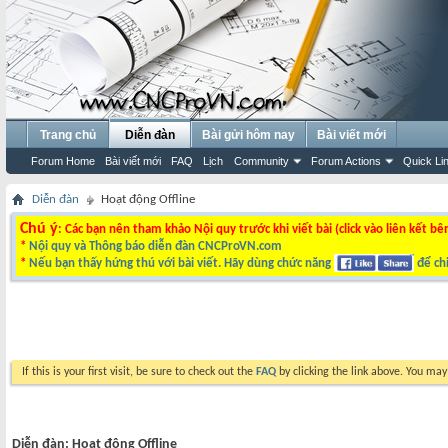
Trang chủ
Diễn đàn
Bài gửi hôm nay
Bài viết mới
Forum Home
Bài viết mới
FAQ
Lịch
Community
Forum Actions
Quick Li
Diễn đàn
Hoạt động Offline
Chú ý
: Các bạn nên tham khảo Nội quy trước khi viết bài (click vào liên kết bê
*
Nội quy và Thông báo diễn đàn CNCProVN.com
*
Nếu bạn thấy hứng thú với bài viết. Hãy dùng chức năng
để chi
If this is your first visit, be sure to check out the
FAQ
by clicking the link above. You ma
Diễn đàn:
Hoạt động Offline