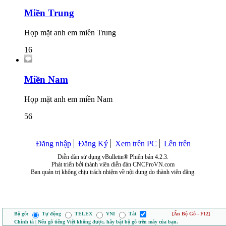
Miền Trung
Họp mặt anh em miền Trung
16
Miền Nam
Họp mặt anh em miền Nam
56
Đăng nhập
Đăng Ký
Xem trên PC
Lên trên
Diễn đàn sử dụng vBulletin® Phiên bản 4.2.3.
Phát triển bởi thành viên diễn đàn CNCProVN.com
Ban quản trị không chịu trách nhiệm về nội dung do thành viên đăng.
Bộ gõ:
Tự động
TELEX
VNI
Tắt
[Ẩn Bộ Gõ - F12]
Chính tả | Nếu gõ tiếng Việt không được, hãy bật bộ gõ trên máy của bạn.