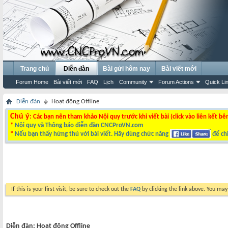
Trang chủ
Diễn đàn
Bài gửi hôm nay
Bài viết mới
Forum Home
Bài viết mới
FAQ
Lịch
Community
Forum Actions
Quick Li
Diễn đàn
Hoạt động Offline
Chú ý
: Các bạn nên tham khảo Nội quy trước khi viết bài (click vào liên kết bê
*
Nội quy và Thông báo diễn đàn CNCProVN.com
*
Nếu bạn thấy hứng thú với bài viết. Hãy dùng chức năng
để chi
If this is your first visit, be sure to check out the
FAQ
by clicking the link above. You ma
Diễn đàn:
Hoạt động Offline