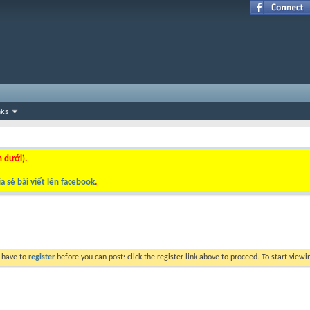
nks
n dưới).
a sẻ bài viết lên facebook
.
y have to
register
before you can post: click the register link above to proceed. To start view