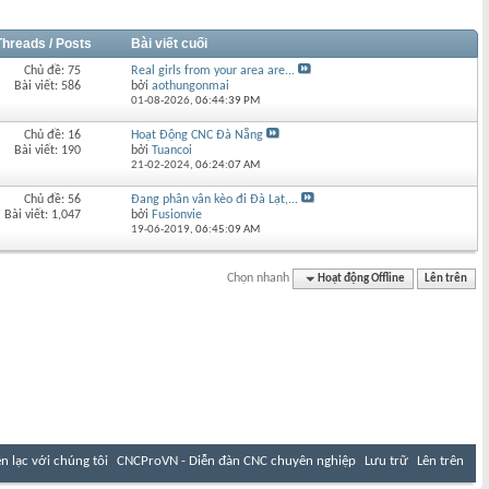
Threads / Posts
Bài viết cuối
Chủ đề: 75
Real girls from your area are...
Bài viết: 586
bởi
aothungonmai
01-08-2026,
06:44:39 PM
Chủ đề: 16
Hoạt Động CNC Đà Nẵng
Bài viết: 190
bởi
Tuancoi
21-02-2024,
06:24:07 AM
Chủ đề: 56
Đang phân vân kèo đi Đà Lạt,...
Bài viết: 1,047
bởi
Fusionvie
19-06-2019,
06:45:09 AM
Chọn nhanh
Hoạt động Offline
Lên trên
ên lạc với chúng tôi
CNCProVN - Diễn đàn CNC chuyên nghiệp
Lưu trữ
Lên trên