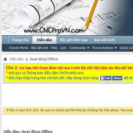
Trang chủ
Diễn đàn
Bài gửi hôm nay
Bài viết mới
Forum Home
Bài viết mới
FAQ
Lịch
Community
Forum Actions
Quick Li
Diễn đàn
Hoạt động Offline
Chú ý
: Các bạn nên tham khảo Nội quy trước khi viết bài (click vào liên kết bê
*
Nội quy và Thông báo diễn đàn CNCProVN.com
*
Nếu bạn thấy hứng thú với bài viết. Hãy dùng chức năng
để chi
If this is your first visit, be sure to check out the
FAQ
by clicking the link above. You ma
Diễn đàn:
Hoạt động Offline