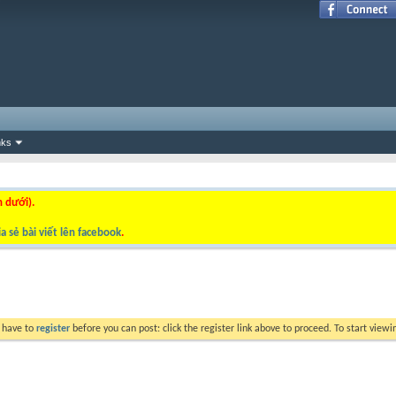
nks
n dưới).
a sẻ bài viết lên facebook
.
y have to
register
before you can post: click the register link above to proceed. To start view