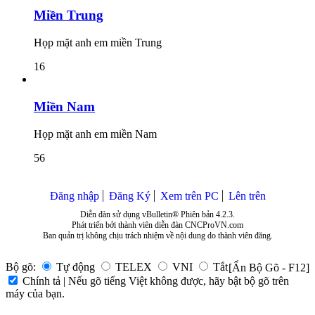
Miền Trung
Họp mặt anh em miền Trung
16
Miền Nam
Họp mặt anh em miền Nam
56
Đăng nhập
Đăng Ký
Xem trên PC
Lên trên
Diễn đàn sử dụng vBulletin® Phiên bản 4.2.3.
Phát triển bởi thành viên diễn đàn CNCProVN.com
Ban quản trị không chịu trách nhiệm về nội dung do thành viên đăng.
Bộ gõ:
Tự động
TELEX
VNI
Tắt
[Ẩn Bộ Gõ - F12]
Chính tả | Nếu gõ tiếng Việt không được, hãy bật bộ gõ trên
máy của bạn.