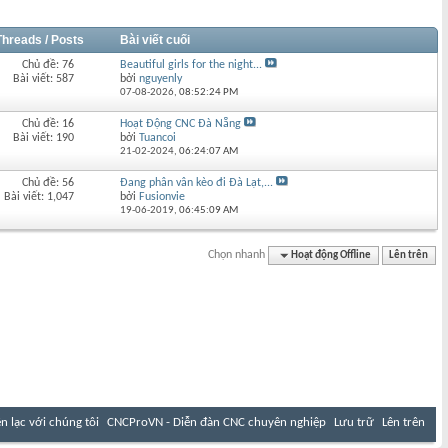
Threads / Posts
Bài viết cuối
Chủ đề: 76
Beautiful girls for the night...
Bài viết: 587
bởi
nguyenly
07-08-2026,
08:52:24 PM
Chủ đề: 16
Hoạt Động CNC Đà Nẵng
Bài viết: 190
bởi
Tuancoi
21-02-2024,
06:24:07 AM
Chủ đề: 56
Đang phân vân kèo đi Đà Lạt,...
Bài viết: 1,047
bởi
Fusionvie
19-06-2019,
06:45:09 AM
Chọn nhanh
Hoạt động Offline
Lên trên
ên lạc với chúng tôi
CNCProVN - Diễn đàn CNC chuyên nghiệp
Lưu trữ
Lên trên