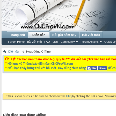
Trang chủ
Diễn đàn
Bài gửi hôm nay
Bài viết mới
Forum Home
Bài viết mới
FAQ
Lịch
Community
Forum Actions
Quick Li
Diễn đàn
Hoạt động Offline
Chú ý
: Các bạn nên tham khảo Nội quy trước khi viết bài (click vào liên kết bê
*
Nội quy và Thông báo diễn đàn CNCProVN.com
*
Nếu bạn thấy hứng thú với bài viết. Hãy dùng chức năng
để chi
If this is your first visit, be sure to check out the
FAQ
by clicking the link above. You ma
Diễn đàn:
Hoạt động Offline