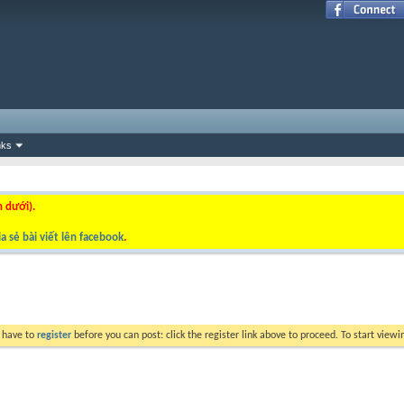
nks
n dưới).
a sẻ bài viết lên facebook
.
y have to
register
before you can post: click the register link above to proceed. To start view