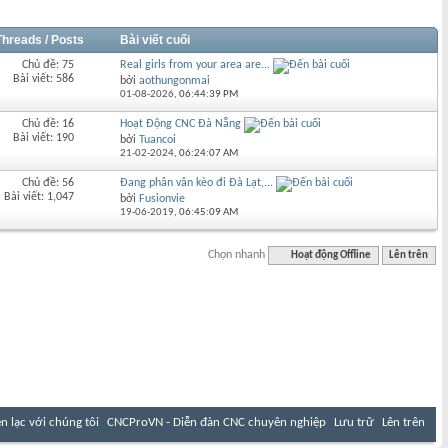
Threads / Posts
Bài viết cuối
Chủ đề: 75
Real girls from your area are...
Bài viết: 586
bởi
aothungonmai
01-08-2026,
06:44:39 PM
Chủ đề: 16
Hoạt Động CNC Đà Nẵng
Bài viết: 190
bởi
Tuancoi
21-02-2024,
06:24:07 AM
Chủ đề: 56
Đang phân vân kèo đi Đà Lạt,...
Bài viết: 1,047
bởi
Fusionvie
19-06-2019,
06:45:09 AM
Chọn nhanh
Hoạt động Offline
Lên trên
ên lạc với chúng tôi
CNCProVN - Diễn đàn CNC chuyên nghiệp
Lưu trữ
Lên trên