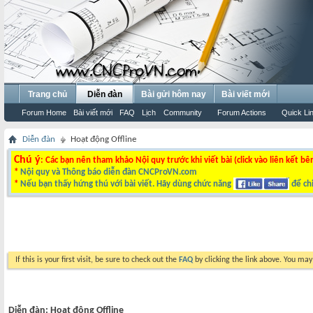
Trang chủ
Diễn đàn
Bài gửi hôm nay
Bài viết mới
Forum Home
Bài viết mới
FAQ
Lịch
Community
Forum Actions
Quick Li
Diễn đàn
Hoạt động Offline
Chú ý
: Các bạn nên tham khảo Nội quy trước khi viết bài (click vào liên kết bê
*
Nội quy và Thông báo diễn đàn CNCProVN.com
*
Nếu bạn thấy hứng thú với bài viết. Hãy dùng chức năng
để chi
If this is your first visit, be sure to check out the
FAQ
by clicking the link above. You ma
Diễn đàn:
Hoạt động Offline