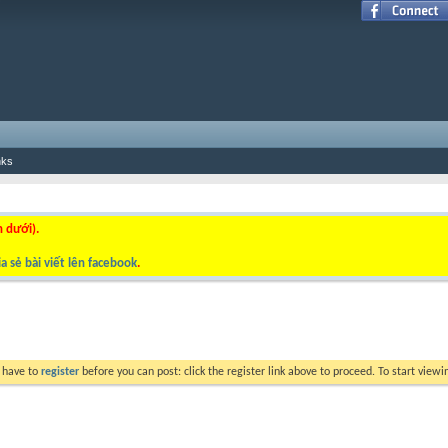
nks
n dưới).
a sẻ bài viết lên facebook
.
y have to
register
before you can post: click the register link above to proceed. To start view