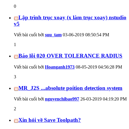
0
Lập trình trục xoay (x làm trục xoay) nstudio
v5
Viết bài cuối bởi
suu_tam
03-06-2019
08:50:54 PM
1
Báo lỗi 020 OVER TOLERANCE RADIUS
Viết bài cuối bởi
Hoanganh1973
08-05-2019
04:56:28 PM
3
MR_J2S ...absolute poítion detection system
Viết bài cuối bởi
nguyenchibao997
26-03-2019
04:19:20 PM
2
Xin hỏi về Save Toolpath?