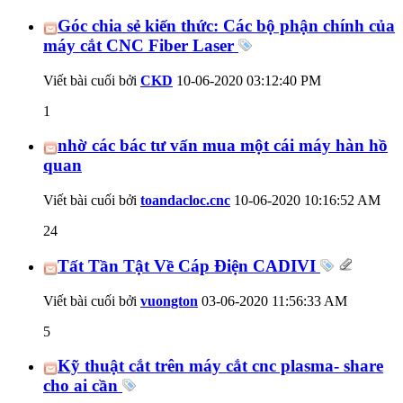
Góc chia sẻ kiến thức: Các bộ phận chính của
máy cắt CNC Fiber Laser
Viết bài cuối bởi
CKD
10-06-2020
03:12:40 PM
1
nhờ các bác tư vấn mua một cái máy hàn hồ
quan
Viết bài cuối bởi
toandacloc.cnc
10-06-2020
10:16:52 AM
24
Tất Tần Tật Về Cáp Điện CADIVI
Viết bài cuối bởi
vuongton
03-06-2020
11:56:33 AM
5
Kỹ thuật cắt trên máy cắt cnc plasma- share
cho ai cần