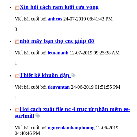
Xin hỏi cách ram lưỡi cưa vòng
Viết bài cuối bởi
anhcos
24-07-2019
08:41:43 PM
3
nhờ mấy bạn thợ cnc giúp đỡ
Viết bài cuối bởi
letuananh
12-07-2019
09:25:38 AM
1
Thiết kế khuôn dập
Viết bài cuối bởi
tieuvantan
24-06-2019
01:51:55 PM
1
Hỏi cách xuất file nc 4 trục từ phần mềm es-
surfmill
Viết bài cuối bởi
nguyenlamhanphuong
12-06-2019
04:40:46 PM