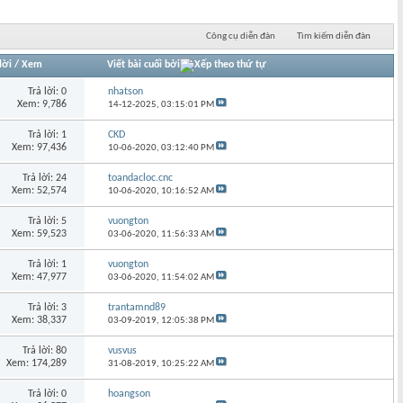
Công cụ diễn đàn
Tìm kiếm diễn đàn
lời
/
Xem
Viết bài cuối bởi
Trả lời: 0
nhatson
Xem: 9,786
14-12-2025,
03:15:01 PM
Trả lời: 1
CKD
Xem: 97,436
10-06-2020,
03:12:40 PM
Trả lời: 24
toandacloc.cnc
Xem: 52,574
10-06-2020,
10:16:52 AM
Trả lời: 5
vuongton
Xem: 59,523
03-06-2020,
11:56:33 AM
Trả lời: 1
vuongton
Xem: 47,977
03-06-2020,
11:54:02 AM
Trả lời: 3
trantamnd89
Xem: 38,337
03-09-2019,
12:05:38 PM
Trả lời: 80
vusvus
Xem: 174,289
31-08-2019,
10:25:22 AM
Trả lời: 0
hoangson