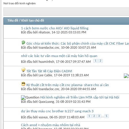
Nơi trao đổi kinh nghiệm
Tiêu đề
/
Khởi tạo chủ đề
1 cách bơm nước cho AIO/ AIO liquid filling
Bắt đầu bởi
nhatson
‎, 14-12-2025 03:15:01 PM
Góc chia sẻ kiến thức: Các bộ phận chính của máy cắt CNC Fiber La
Bắt đầu bởi
toandacloc.cnc
‎, 10-06-2020 10:07:25 AM
nhờ các bác tư vấn mua một cái máy hàn hồ quan
1
2
Bắt đầu bởi
huuminhsh
‎, 17-06-2017 09:37:47 AM
Tất Tần Tật Về Cáp Điện CADIVI
Bắt đầu bởi
Lee Cable
‎, 17-04-2019 11:38:23 AM
Kỹ thuật cắt trên máy cắt cnc plasma- share cho ai cần
Bắt đầu bởi
toandacloc.cnc
‎, 20-04-2020 09:44:55 AM
Hỏi kinh nghiệm về Triển Lãm MTA sắp tới tại Hà Nội
Bắt đầu bởi
QuocLuong
‎, 31-08-2019 02:31:43 PM
dự án thay máu cnc brother tc227 sang mach 3
1
2
3
...
5
Bắt đầu bởi
vusvus
‎, 06-05-2019 11:48:03 AM
Cách anod + nhuộm màu nhôm tại nhà