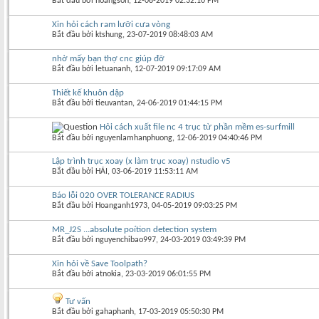
Bắt đầu bởi
hoangson
‎, 12-08-2019 02:32:10 PM
Xin hỏi cách ram lưỡi cưa vòng
Bắt đầu bởi
ktshung
‎, 23-07-2019 08:48:03 AM
nhờ mấy bạn thợ cnc giúp đỡ
Bắt đầu bởi
letuananh
‎, 12-07-2019 09:17:09 AM
Thiết kế khuôn dập
Bắt đầu bởi
tieuvantan
‎, 24-06-2019 01:44:15 PM
Hỏi cách xuất file nc 4 trục từ phần mềm es-surfmill
Bắt đầu bởi
nguyenlamhanphuong
‎, 12-06-2019 04:40:46 PM
Lập trình trục xoay (x làm trục xoay) nstudio v5
Bắt đầu bởi
HẢI
‎, 03-06-2019 11:53:11 AM
Báo lỗi 020 OVER TOLERANCE RADIUS
Bắt đầu bởi
Hoanganh1973
‎, 04-05-2019 09:03:25 PM
MR_J2S ...absolute poítion detection system
Bắt đầu bởi
nguyenchibao997
‎, 24-03-2019 03:49:39 PM
Xin hỏi về Save Toolpath?
Bắt đầu bởi
atnokia
‎, 23-03-2019 06:01:55 PM
Tư vấn
Bắt đầu bởi
gahaphanh
‎, 17-03-2019 05:50:30 PM