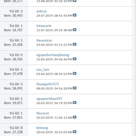
Xem: 26,577
12-08-2019,
02:32:10 PM
Trả lời: 3
anhcos
Xem: 30,493
24-07-2019,
08:41:43 PM
Trả lời: 1
letuananh
Xem: 16,767
12-07-2019,
09:25:38 AM
Trả lời: 1
tieuvantan
Xem: 25,426
24-06-2019,
01:51:55 PM
Trả lời: 0
nguyenlamhanphuong
Xem: 36,930
12-06-2019,
04:40:46 PM
Trả lời: 1
suu_tam
Xem: 37,478
03-06-2019,
08:50:54 PM
Trả lời: 3
Hoanganh1973
Xem: 26,095
08-05-2019,
04:56:28 PM
Trả lời: 2
nguyenchibao997
Xem: 33,071
26-03-2019,
04:19:20 PM
Trả lời: 1
thucncvt
Xem: 27,855
25-03-2019,
11:06:13 AM
Trả lời: 8
ktshung
Xem: 27,238
20-03-2019,
10:55:09 AM