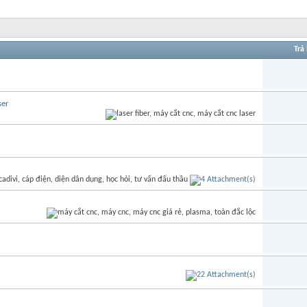
Trả 
ser