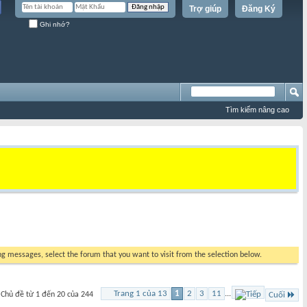
Trợ giúp
Đăng Ký
Ghi nhớ?
Tìm kiếm nâng cao
ing messages, select the forum that you want to visit from the selection below.
Trang 1 của 13
1
2
3
11
...
Chủ đề từ 1 đến 20 của 244
Cuối