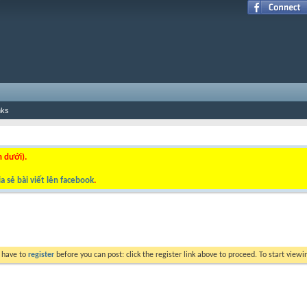
nks
n dưới).
a sẻ bài viết lên facebook
.
y have to
register
before you can post: click the register link above to proceed. To start view