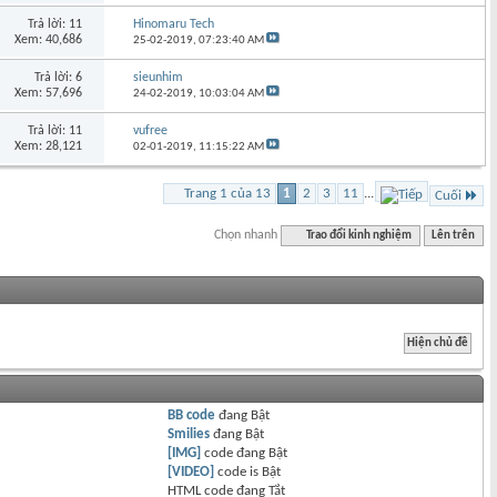
Trả lời: 11
Hinomaru Tech
Xem: 40,686
25-02-2019,
07:23:40 AM
Trả lời: 6
sieunhim
Xem: 57,696
24-02-2019,
10:03:04 AM
Trả lời: 11
vufree
Xem: 28,121
02-01-2019,
11:15:22 AM
Trang 1 của 13
1
2
3
11
...
Cuối
Chọn nhanh
Trao đổi kinh nghiệm
Lên trên
BB code
đang
Bật
Smilies
đang
Bật
[IMG]
code đang
Bật
[VIDEO]
code is
Bật
HTML code đang
Tắt