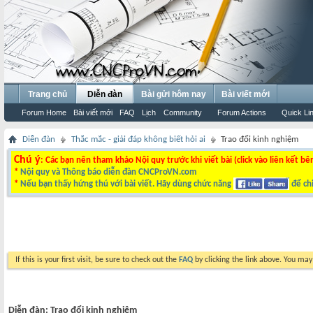
Trang chủ
Diễn đàn
Bài gửi hôm nay
Bài viết mới
Forum Home
Bài viết mới
FAQ
Lịch
Community
Forum Actions
Quick Li
Diễn đàn
Thắc mắc - giải đáp không biết hỏi ai
Trao đổi kinh nghiệm
Chú ý
: Các bạn nên tham khảo Nội quy trước khi viết bài (click vào liên kết bê
*
Nội quy và Thông báo diễn đàn CNCProVN.com
*
Nếu bạn thấy hứng thú với bài viết. Hãy dùng chức năng
để chi
If this is your first visit, be sure to check out the
FAQ
by clicking the link above. You ma
Diễn đàn:
Trao đổi kinh nghiệm