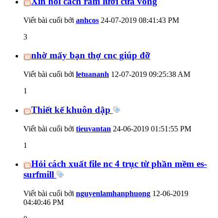
Xin hỏi cách ram lưỡi cưa vòng
Viết bài cuối bởi
anhcos
24-07-2019
08:41:43 PM
3
nhờ mấy bạn thợ cnc giúp đỡ
Viết bài cuối bởi
letuananh
12-07-2019
09:25:38 AM
1
Thiết kế khuôn dập
Viết bài cuối bởi
tieuvantan
24-06-2019
01:51:55 PM
1
Hỏi cách xuất file nc 4 trục từ phần mềm es-
surfmill
Viết bài cuối bởi
nguyenlamhanphuong
12-06-2019
04:40:46 PM