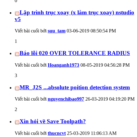
0
Lập trình trục xoay (x làm trục xoay) nstudio
v5
Viết bài cuối bởi
suu_tam
03-06-2019
08:50:54 PM
1
Báo lỗi 020 OVER TOLERANCE RADIUS
Viết bài cuối bởi
Hoanganh1973
08-05-2019
04:56:28 PM
3
MR_J2S ...absolute poítion detection system
Viết bài cuối bởi
nguyenchibao997
26-03-2019
04:19:20 PM
2
Xin hỏi về Save Toolpath?
Viết bài cuối bởi
thucncvt
25-03-2019
11:06:13 AM