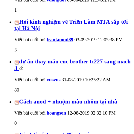
1
Hỏi kinh nghiệm về Triển Lãm MTA sắp tới
tại Hà Nội
Viết bài cuối bởi
trantamnd89
03-09-2019
12:05:38 PM
3
dự án thay máu cnc brother tc227 sang mach
3
Viết bài cuối bởi
vusvus
31-08-2019
10:25:22 AM
80
Cách anod + nhuộm màu nhôm tại nhà
Viết bài cuối bởi
hoangson
12-08-2019
02:32:10 PM
0