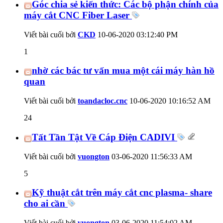
Góc chia sẻ kiến thức: Các bộ phận chính của
máy cắt CNC Fiber Laser
Viết bài cuối bởi
CKD
10-06-2020
03:12:40 PM
1
nhờ các bác tư vấn mua một cái máy hàn hồ
quan
Viết bài cuối bởi
toandacloc.cnc
10-06-2020
10:16:52 AM
24
Tất Tần Tật Về Cáp Điện CADIVI
Viết bài cuối bởi
vuongton
03-06-2020
11:56:33 AM
5
Kỹ thuật cắt trên máy cắt cnc plasma- share
cho ai cần
Viết bài cuối bởi
vuongton
03-06-2020
11:54:02 AM