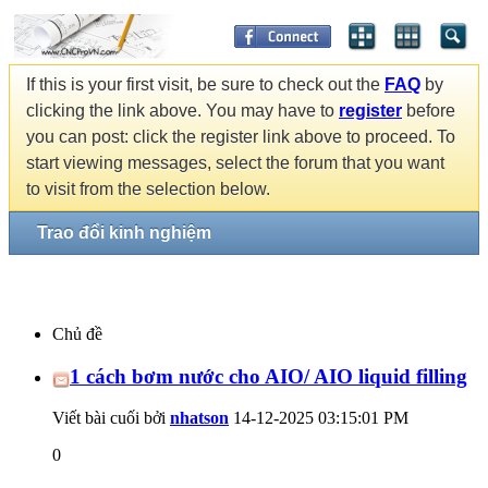
If this is your first visit, be sure to check out the
FAQ
by
clicking the link above. You may have to
register
before
you can post: click the register link above to proceed. To
start viewing messages, select the forum that you want
to visit from the selection below.
Trao đổi kinh nghiệm
Chủ đề
1 cách bơm nước cho AIO/ AIO liquid filling
Viết bài cuối bởi
nhatson
14-12-2025
03:15:01 PM
0