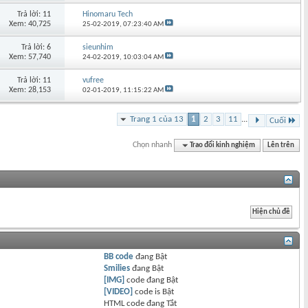
Trả lời: 11
Hinomaru Tech
Xem: 40,725
25-02-2019,
07:23:40 AM
Trả lời: 6
sieunhim
Xem: 57,740
24-02-2019,
10:03:04 AM
Trả lời: 11
vufree
Xem: 28,153
02-01-2019,
11:15:22 AM
Trang 1 của 13
1
2
3
11
...
Cuối
Chọn nhanh
Trao đổi kinh nghiệm
Lên trên
BB code
đang
Bật
Smilies
đang
Bật
[IMG]
code đang
Bật
[VIDEO]
code is
Bật
HTML code đang
Tắt