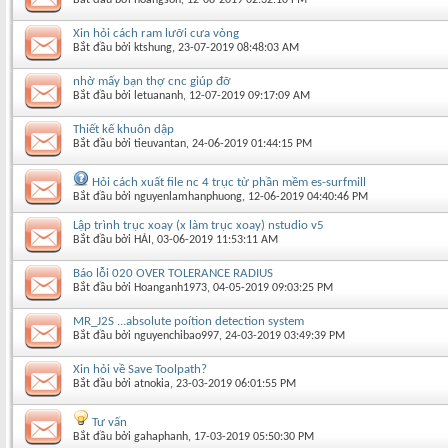
Xin hỏi cách ram lưỡi cưa vòng
Bắt đầu bởi
ktshung
‎, 23-07-2019 08:48:03 AM
nhờ mấy bạn thợ cnc giúp đỡ
Bắt đầu bởi
letuananh
‎, 12-07-2019 09:17:09 AM
Thiết kế khuôn dập
Bắt đầu bởi
tieuvantan
‎, 24-06-2019 01:44:15 PM
Hỏi cách xuất file nc 4 trục từ phần mềm es-surfmill
Bắt đầu bởi
nguyenlamhanphuong
‎, 12-06-2019 04:40:46 PM
Lập trình trục xoay (x làm trục xoay) nstudio v5
Bắt đầu bởi
HẢI
‎, 03-06-2019 11:53:11 AM
Báo lỗi 020 OVER TOLERANCE RADIUS
Bắt đầu bởi
Hoanganh1973
‎, 04-05-2019 09:03:25 PM
MR_J2S ...absolute poítion detection system
Bắt đầu bởi
nguyenchibao997
‎, 24-03-2019 03:49:39 PM
Xin hỏi về Save Toolpath?
Bắt đầu bởi
atnokia
‎, 23-03-2019 06:01:55 PM
Tư vấn
Bắt đầu bởi
gahaphanh
‎, 17-03-2019 05:50:30 PM