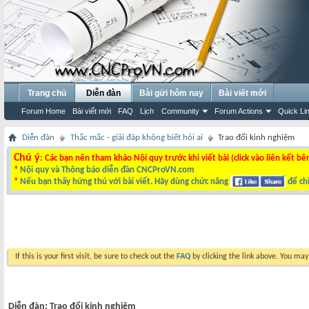
Trang chủ
Diễn đàn
Bài gửi hôm nay
Bài viết mới
Forum Home
Bài viết mới
FAQ
Lịch
Community
Forum Actions
Quick Li
Diễn đàn
Thắc mắc - giải đáp không biết hỏi ai
Trao đổi kinh nghiệm
Chú ý
: Các bạn nên tham khảo Nội quy trước khi viết bài (click vào liên kết bê
*
Nội quy và Thông báo diễn đàn CNCProVN.com
*
Nếu bạn thấy hứng thú với bài viết. Hãy dùng chức năng
để chi
If this is your first visit, be sure to check out the
FAQ
by clicking the link above. You ma
Diễn đàn:
Trao đổi kinh nghiệm