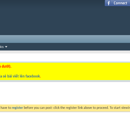
nks
n dưới).
a sẻ bài viết lên facebook
.
y have to
register
before you can post: click the register link above to proceed. To start view