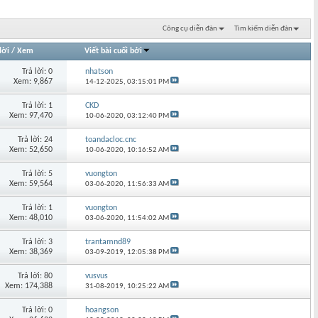
Công cụ diễn đàn
Tìm kiếm diễn đàn
lời
/
Xem
Viết bài cuối bởi
Trả lời: 0
nhatson
Xem: 9,867
14-12-2025,
03:15:01 PM
Trả lời: 1
CKD
Xem: 97,470
10-06-2020,
03:12:40 PM
Trả lời: 24
toandacloc.cnc
Xem: 52,650
10-06-2020,
10:16:52 AM
Trả lời: 5
vuongton
Xem: 59,564
03-06-2020,
11:56:33 AM
Trả lời: 1
vuongton
Xem: 48,010
03-06-2020,
11:54:02 AM
Trả lời: 3
trantamnd89
Xem: 38,369
03-09-2019,
12:05:38 PM
Trả lời: 80
vusvus
Xem: 174,388
31-08-2019,
10:25:22 AM
Trả lời: 0
hoangson