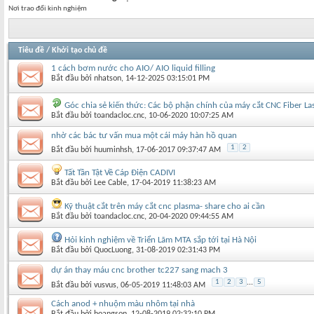
Nơi trao đổi kinh nghiệm
Tiêu đề
/
Khởi tạo chủ đề
1 cách bơm nước cho AIO/ AIO liquid filling
Bắt đầu bởi
nhatson
‎, 14-12-2025 03:15:01 PM
Góc chia sẻ kiến thức: Các bộ phận chính của máy cắt CNC Fiber La
Bắt đầu bởi
toandacloc.cnc
‎, 10-06-2020 10:07:25 AM
nhờ các bác tư vấn mua một cái máy hàn hồ quan
1
2
Bắt đầu bởi
huuminhsh
‎, 17-06-2017 09:37:47 AM
Tất Tần Tật Về Cáp Điện CADIVI
Bắt đầu bởi
Lee Cable
‎, 17-04-2019 11:38:23 AM
Kỹ thuật cắt trên máy cắt cnc plasma- share cho ai cần
Bắt đầu bởi
toandacloc.cnc
‎, 20-04-2020 09:44:55 AM
Hỏi kinh nghiệm về Triển Lãm MTA sắp tới tại Hà Nội
Bắt đầu bởi
QuocLuong
‎, 31-08-2019 02:31:43 PM
dự án thay máu cnc brother tc227 sang mach 3
1
2
3
...
5
Bắt đầu bởi
vusvus
‎, 06-05-2019 11:48:03 AM
Cách anod + nhuộm màu nhôm tại nhà
Bắt đầu bởi
hoangson
‎, 12-08-2019 02:32:10 PM