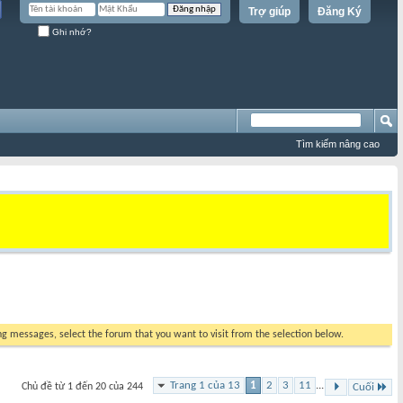
Trợ giúp
Đăng Ký
Ghi nhớ?
Tìm kiếm nâng cao
ing messages, select the forum that you want to visit from the selection below.
Trang 1 của 13
1
2
3
11
...
Chủ đề từ 1 đến 20 của 244
Cuối