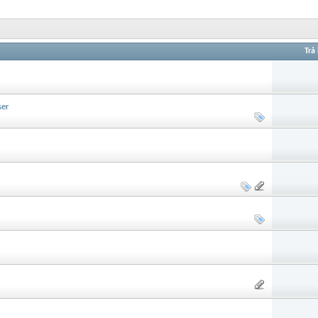
Trả 
ser