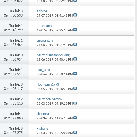
Xem: 26,622
12-08-2019,
02:32:10 PM
Trả lời: 3
anhcos
Xem: 30,533
24-07-2019,
08:41:43 PM
Trả lời: 1
letuananh
Xem: 16,799
12-07-2019,
09:25:38 AM
Trả lời: 1
tieuvantan
Xem: 25,464
24-06-2019,
01:51:55 PM
Trả lời: 0
nguyenlamhanphuong
Xem: 36,954
12-06-2019,
04:40:46 PM
Trả lời: 1
suu_tam
Xem: 37,511
03-06-2019,
08:50:54 PM
Trả lời: 3
Hoanganh1973
Xem: 26,117
08-05-2019,
04:56:28 PM
Trả lời: 2
nguyenchibao997
Xem: 33,110
26-03-2019,
04:19:20 PM
Trả lời: 1
thucncvt
Xem: 27,883
25-03-2019,
11:06:13 AM
Trả lời: 8
ktshung
Xem: 27,275
20-03-2019,
10:55:09 AM