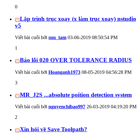
0
Lập trình trục xoay (x làm trục xoay) nstudio
v5
Viết bài cuối bởi
suu_tam
03-06-2019
08:50:54 PM
1
Báo lỗi 020 OVER TOLERANCE RADIUS
Viết bài cuối bởi
Hoanganh1973
08-05-2019
04:56:28 PM
3
MR_J2S ...absolute poítion detection system
Viết bài cuối bởi
nguyenchibao997
26-03-2019
04:19:20 PM
2
Xin hỏi về Save Toolpath?