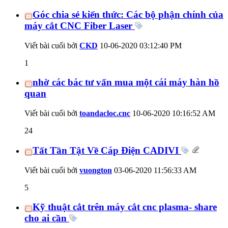
Góc chia sẻ kiến thức: Các bộ phận chính của
máy cắt CNC Fiber Laser
Viết bài cuối bởi
CKD
10-06-2020
03:12:40 PM
1
nhờ các bác tư vấn mua một cái máy hàn hồ
quan
Viết bài cuối bởi
toandacloc.cnc
10-06-2020
10:16:52 AM
24
Tất Tần Tật Về Cáp Điện CADIVI
Viết bài cuối bởi
vuongton
03-06-2020
11:56:33 AM
5
Kỹ thuật cắt trên máy cắt cnc plasma- share
cho ai cần