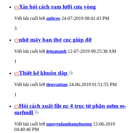
Xin hỏi cách ram lưỡi cưa vòng
Viết bài cuối bởi
anhcos
24-07-2019
08:41:43 PM
3
nhờ mấy bạn thợ cnc giúp đỡ
Viết bài cuối bởi
letuananh
12-07-2019
09:25:38 AM
1
Thiết kế khuôn dập
Viết bài cuối bởi
tieuvantan
24-06-2019
01:51:55 PM
1
Hỏi cách xuất file nc 4 trục từ phần mềm es-
surfmill
Viết bài cuối bởi
nguyenlamhanphuong
12-06-2019
04:40:46 PM