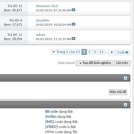
Trả lời: 11
Hinomaru Tech
Xem: 40,671
25-02-2019,
07:23:40 AM
Trả lời: 6
sieunhim
Xem: 57,671
24-02-2019,
10:03:04 AM
Trả lời: 11
vufree
Xem: 28,094
02-01-2019,
11:15:22 AM
Trang 1 của 13
1
2
3
11
...
Cuối
Chọn nhanh
Trao đổi kinh nghiệm
Lên trên
BB code
đang
Bật
Smilies
đang
Bật
[IMG]
code đang
Bật
[VIDEO]
code is
Bật
HTML code đang
Tắt