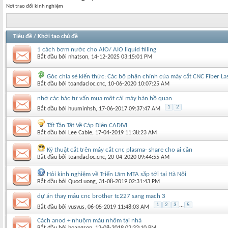
Nơi trao đổi kinh nghiệm
Tiêu đề
/
Khởi tạo chủ đề
1 cách bơm nước cho AIO/ AIO liquid filling
Bắt đầu bởi
nhatson
‎, 14-12-2025 03:15:01 PM
Góc chia sẻ kiến thức: Các bộ phận chính của máy cắt CNC Fiber La
Bắt đầu bởi
toandacloc.cnc
‎, 10-06-2020 10:07:25 AM
nhờ các bác tư vấn mua một cái máy hàn hồ quan
1
2
Bắt đầu bởi
huuminhsh
‎, 17-06-2017 09:37:47 AM
Tất Tần Tật Về Cáp Điện CADIVI
Bắt đầu bởi
Lee Cable
‎, 17-04-2019 11:38:23 AM
Kỹ thuật cắt trên máy cắt cnc plasma- share cho ai cần
Bắt đầu bởi
toandacloc.cnc
‎, 20-04-2020 09:44:55 AM
Hỏi kinh nghiệm về Triển Lãm MTA sắp tới tại Hà Nội
Bắt đầu bởi
QuocLuong
‎, 31-08-2019 02:31:43 PM
dự án thay máu cnc brother tc227 sang mach 3
1
2
3
...
5
Bắt đầu bởi
vusvus
‎, 06-05-2019 11:48:03 AM
Cách anod + nhuộm màu nhôm tại nhà
Bắt đầu bởi
hoangson
‎, 12-08-2019 02:32:10 PM