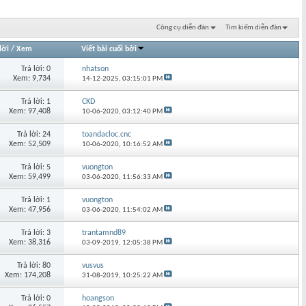
Công cụ diễn đàn
Tìm kiếm diễn đàn
lời
/
Xem
Viết bài cuối bởi
Trả lời: 0
nhatson
Xem: 9,734
14-12-2025,
03:15:01 PM
Trả lời: 1
CKD
Xem: 97,408
10-06-2020,
03:12:40 PM
Trả lời: 24
toandacloc.cnc
Xem: 52,509
10-06-2020,
10:16:52 AM
Trả lời: 5
vuongton
Xem: 59,499
03-06-2020,
11:56:33 AM
Trả lời: 1
vuongton
Xem: 47,956
03-06-2020,
11:54:02 AM
Trả lời: 3
trantamnd89
Xem: 38,316
03-09-2019,
12:05:38 PM
Trả lời: 80
vusvus
Xem: 174,208
31-08-2019,
10:25:22 AM
Trả lời: 0
hoangson