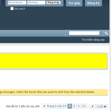
Trợ giúp
Đăng Ký
Ghi nhớ?
Tìm kiếm nâng cao
ing messages, select the forum that you want to visit from the selection below.
Trang 1 của 13
1
2
3
11
...
Chủ đề từ 1 đến 20 của 244
Cuối