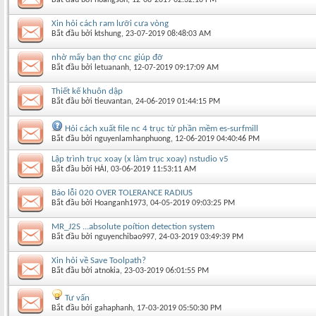
Xin hỏi cách ram lưỡi cưa vòng
Bắt đầu bởi
ktshung
‎, 23-07-2019 08:48:03 AM
nhờ mấy bạn thợ cnc giúp đỡ
Bắt đầu bởi
letuananh
‎, 12-07-2019 09:17:09 AM
Thiết kế khuôn dập
Bắt đầu bởi
tieuvantan
‎, 24-06-2019 01:44:15 PM
Hỏi cách xuất file nc 4 trục từ phần mềm es-surfmill
Bắt đầu bởi
nguyenlamhanphuong
‎, 12-06-2019 04:40:46 PM
Lập trình trục xoay (x làm trục xoay) nstudio v5
Bắt đầu bởi
HẢI
‎, 03-06-2019 11:53:11 AM
Báo lỗi 020 OVER TOLERANCE RADIUS
Bắt đầu bởi
Hoanganh1973
‎, 04-05-2019 09:03:25 PM
MR_J2S ...absolute poítion detection system
Bắt đầu bởi
nguyenchibao997
‎, 24-03-2019 03:49:39 PM
Xin hỏi về Save Toolpath?
Bắt đầu bởi
atnokia
‎, 23-03-2019 06:01:55 PM
Tư vấn
Bắt đầu bởi
gahaphanh
‎, 17-03-2019 05:50:30 PM