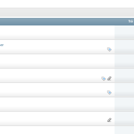
Trả 
ser