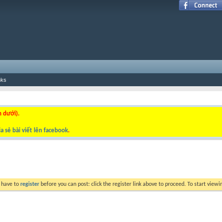
nks
n dưới).
a sẻ bài viết lên facebook
.
y have to
register
before you can post: click the register link above to proceed. To start view