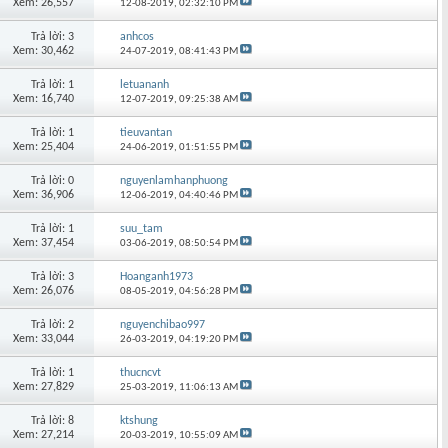
Xem: 26,557
12-08-2019,
02:32:10 PM
Trả lời: 3
anhcos
Xem: 30,462
24-07-2019,
08:41:43 PM
Trả lời: 1
letuananh
Xem: 16,740
12-07-2019,
09:25:38 AM
Trả lời: 1
tieuvantan
Xem: 25,404
24-06-2019,
01:51:55 PM
Trả lời: 0
nguyenlamhanphuong
Xem: 36,906
12-06-2019,
04:40:46 PM
Trả lời: 1
suu_tam
Xem: 37,454
03-06-2019,
08:50:54 PM
Trả lời: 3
Hoanganh1973
Xem: 26,076
08-05-2019,
04:56:28 PM
Trả lời: 2
nguyenchibao997
Xem: 33,044
26-03-2019,
04:19:20 PM
Trả lời: 1
thucncvt
Xem: 27,829
25-03-2019,
11:06:13 AM
Trả lời: 8
ktshung
Xem: 27,214
20-03-2019,
10:55:09 AM