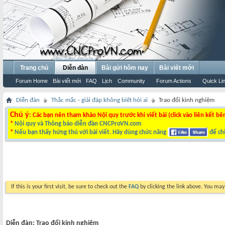
Trang chủ
Diễn đàn
Bài gửi hôm nay
Bài viết mới
Forum Home
Bài viết mới
FAQ
Lịch
Community
Forum Actions
Quick Li
Diễn đàn
Thắc mắc - giải đáp không biết hỏi ai
Trao đổi kinh nghiệm
Chú ý
: Các bạn nên tham khảo Nội quy trước khi viết bài (click vào liên kết bê
*
Nội quy và Thông báo diễn đàn CNCProVN.com
*
Nếu bạn thấy hứng thú với bài viết. Hãy dùng chức năng
để chi
If this is your first visit, be sure to check out the
FAQ
by clicking the link above. You ma
Diễn đàn:
Trao đổi kinh nghiệm