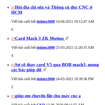
Hỏi địa chỉ sửa và Thông củ đục CNC ở
HCM
Viết bài cuối bởi
dohieu3000
14-04-2021
10:12:47 AM
0
Card Mach 3 ZK Motion
Viết bài cuối bởi
dohieu3000
25-03-2021
11:20:35 AM
4
Sự cố thay card V5 qua BOB mach3, mong
các bác giúp đỡ
Viết bài cuối bởi
dohieu3000
24-03-2021
10:39:36 PM
2
giúp em chuyển file cho máy cnc ạ
Viết bài cuối bởi
CKD
13-06-2020
08:11:55 AM