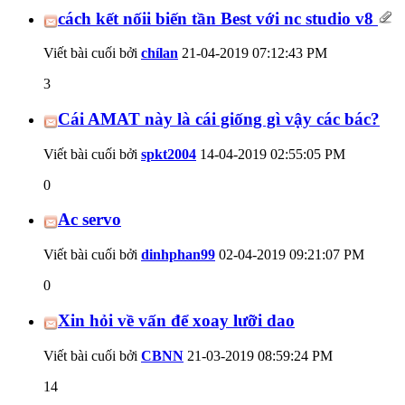
cách kết nốii biến tần Best với nc studio v8
Viết bài cuối bởi
chílan
21-04-2019
07:12:43 PM
3
Cái AMAT này là cái giống gì vậy các bác?
Viết bài cuối bởi
spkt2004
14-04-2019
02:55:05 PM
0
Ac servo
Viết bài cuối bởi
dinhphan99
02-04-2019
09:21:07 PM
0
Xin hỏi về vấn để xoay lưỡi dao
Viết bài cuối bởi
CBNN
21-03-2019
08:59:24 PM
14