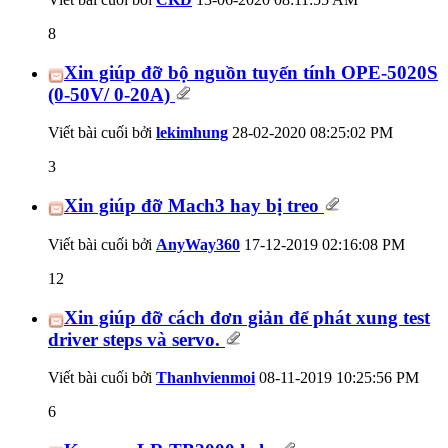
8
Xin giúp đỡ bộ nguồn tuyến tính OPE-5020S
(0-50V/ 0-20A)
Viết bài cuối bởi
lekimhung
28-02-2020
08:25:02 PM
3
Xin giúp đỡ Mach3 hay bị treo
Viết bài cuối bởi
AnyWay360
17-12-2019
02:16:08 PM
12
Xin giúp đỡ cách đơn giản để phát xung test
driver steps và servo.
Viết bài cuối bởi
Thanhvienmoi
08-11-2019
10:25:56 PM
6