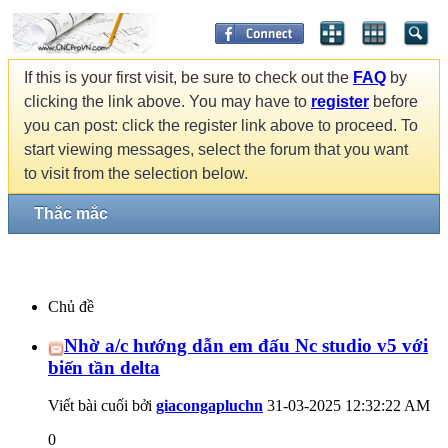
If this is your first visit, be sure to check out the
FAQ
by
clicking the link above. You may have to
register
before
you can post: click the register link above to proceed. To
start viewing messages, select the forum that you want
to visit from the selection below.
Thắc mắc
Chủ đề
Nhờ a/c hướng dẫn em đấu Nc studio v5 với
biến tần delta
Viết bài cuối bởi
giacongapluchn
31-03-2025
12:32:22 AM
0