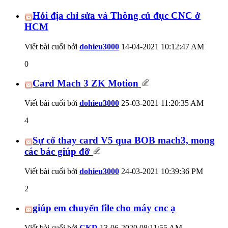
Hỏi địa chỉ sửa và Thông củ đục CNC ở
HCM
Viết bài cuối bởi
dohieu3000
14-04-2021
10:12:47 AM
0
Card Mach 3 ZK Motion
Viết bài cuối bởi
dohieu3000
25-03-2021
11:20:35 AM
4
Sự cố thay card V5 qua BOB mach3, mong
các bác giúp đỡ
Viết bài cuối bởi
dohieu3000
24-03-2021
10:39:36 PM
2
giúp em chuyển file cho máy cnc ạ
Viết bài cuối bởi
CKD
13-06-2020
08:11:55 AM