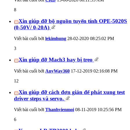
8
Xin giúp đỡ bộ nguồn tuyến tính OPE-5020S
(0-50V/ 0-20A)
Viết bài cuối bởi
lekimhung
28-02-2020
08:25:02 PM
3
Xin giúp đỡ Mach3 hay bị treo
Viết bài cuối bởi
AnyWay360
17-12-2019
02:16:08 PM
12
Xin giúp đỡ cách đơn giản để phát xung test
driver steps và servo.
Viết bài cuối bởi
Thanhvienmoi
08-11-2019
10:25:56 PM
6