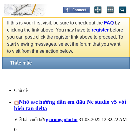
If this is your first visit, be sure to check out the
FAQ
by
clicking the link above. You may have to
register
before
you can post: click the register link above to proceed. To
start viewing messages, select the forum that you want
to visit from the selection below.
Thắc mắc
Chủ đề
Nhờ a/c hướng dẫn em đấu Nc studio v5 với
biến tần delta
Viết bài cuối bởi
giacongapluchn
31-03-2025
12:32:22 AM
0