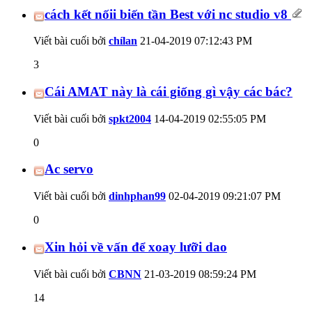
cách kết nốii biến tần Best với nc studio v8
Viết bài cuối bởi
chílan
21-04-2019
07:12:43 PM
3
Cái AMAT này là cái giống gì vậy các bác?
Viết bài cuối bởi
spkt2004
14-04-2019
02:55:05 PM
0
Ac servo
Viết bài cuối bởi
dinhphan99
02-04-2019
09:21:07 PM
0
Xin hỏi về vấn để xoay lưỡi dao
Viết bài cuối bởi
CBNN
21-03-2019
08:59:24 PM
14