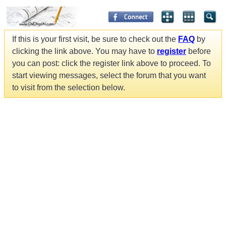
If this is your first visit, be sure to check out the
FAQ
by
clicking the link above. You may have to
register
before
you can post: click the register link above to proceed. To
start viewing messages, select the forum that you want
to visit from the selection below.