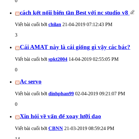
0
cách kết nốii biến tần Best với nc studio v8
Viết bài cuối bởi
chílan
21-04-2019
07:12:43 PM
3
Cái AMAT này là cái giống gì vậy các bác?
Viết bài cuối bởi
spkt2004
14-04-2019
02:55:05 PM
0
Ac servo
Viết bài cuối bởi
dinhphan99
02-04-2019
09:21:07 PM
0
Xin hỏi về vấn để xoay lưỡi dao
Viết bài cuối bởi
CBNN
21-03-2019
08:59:24 PM
14