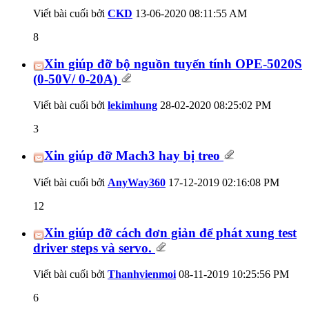
Viết bài cuối bởi
CKD
13-06-2020
08:11:55 AM
8
Xin giúp đỡ bộ nguồn tuyến tính OPE-5020S
(0-50V/ 0-20A)
Viết bài cuối bởi
lekimhung
28-02-2020
08:25:02 PM
3
Xin giúp đỡ Mach3 hay bị treo
Viết bài cuối bởi
AnyWay360
17-12-2019
02:16:08 PM
12
Xin giúp đỡ cách đơn giản để phát xung test
driver steps và servo.
Viết bài cuối bởi
Thanhvienmoi
08-11-2019
10:25:56 PM
6