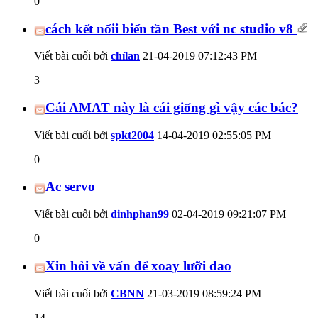
0
cách kết nốii biến tần Best với nc studio v8
Viết bài cuối bởi
chílan
21-04-2019
07:12:43 PM
3
Cái AMAT này là cái giống gì vậy các bác?
Viết bài cuối bởi
spkt2004
14-04-2019
02:55:05 PM
0
Ac servo
Viết bài cuối bởi
dinhphan99
02-04-2019
09:21:07 PM
0
Xin hỏi về vấn để xoay lưỡi dao
Viết bài cuối bởi
CBNN
21-03-2019
08:59:24 PM
14