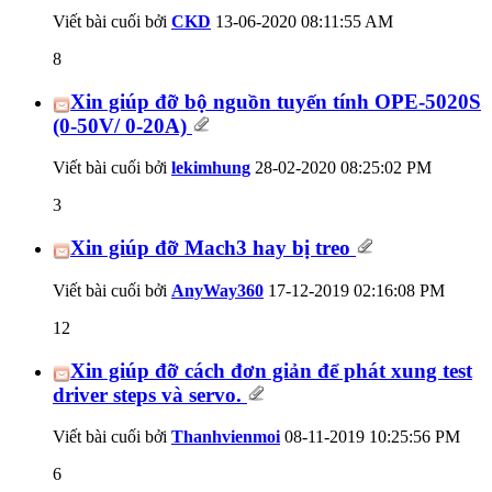
Viết bài cuối bởi
CKD
13-06-2020
08:11:55 AM
8
Xin giúp đỡ bộ nguồn tuyến tính OPE-5020S
(0-50V/ 0-20A)
Viết bài cuối bởi
lekimhung
28-02-2020
08:25:02 PM
3
Xin giúp đỡ Mach3 hay bị treo
Viết bài cuối bởi
AnyWay360
17-12-2019
02:16:08 PM
12
Xin giúp đỡ cách đơn giản để phát xung test
driver steps và servo.
Viết bài cuối bởi
Thanhvienmoi
08-11-2019
10:25:56 PM
6