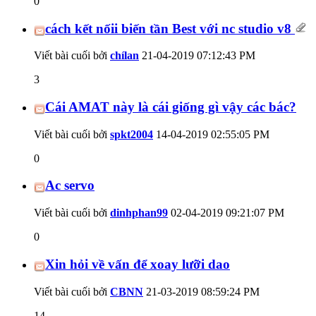
0
cách kết nốii biến tần Best với nc studio v8
Viết bài cuối bởi
chílan
21-04-2019
07:12:43 PM
3
Cái AMAT này là cái giống gì vậy các bác?
Viết bài cuối bởi
spkt2004
14-04-2019
02:55:05 PM
0
Ac servo
Viết bài cuối bởi
dinhphan99
02-04-2019
09:21:07 PM
0
Xin hỏi về vấn để xoay lưỡi dao
Viết bài cuối bởi
CBNN
21-03-2019
08:59:24 PM
14