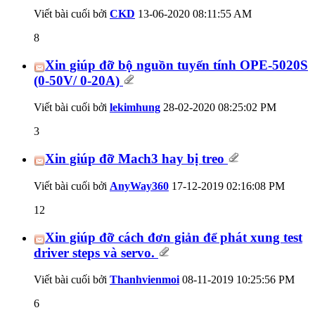
Viết bài cuối bởi
CKD
13-06-2020
08:11:55 AM
8
Xin giúp đỡ bộ nguồn tuyến tính OPE-5020S
(0-50V/ 0-20A)
Viết bài cuối bởi
lekimhung
28-02-2020
08:25:02 PM
3
Xin giúp đỡ Mach3 hay bị treo
Viết bài cuối bởi
AnyWay360
17-12-2019
02:16:08 PM
12
Xin giúp đỡ cách đơn giản để phát xung test
driver steps và servo.
Viết bài cuối bởi
Thanhvienmoi
08-11-2019
10:25:56 PM
6