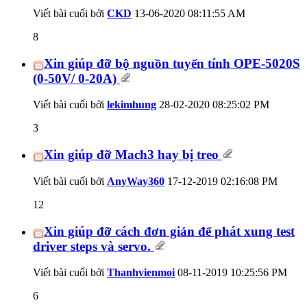
Viết bài cuối bởi
CKD
13-06-2020
08:11:55 AM
8
Xin giúp đỡ bộ nguồn tuyến tính OPE-5020S
(0-50V/ 0-20A)
Viết bài cuối bởi
lekimhung
28-02-2020
08:25:02 PM
3
Xin giúp đỡ Mach3 hay bị treo
Viết bài cuối bởi
AnyWay360
17-12-2019
02:16:08 PM
12
Xin giúp đỡ cách đơn giản để phát xung test
driver steps và servo.
Viết bài cuối bởi
Thanhvienmoi
08-11-2019
10:25:56 PM
6