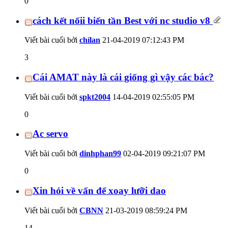
0
cách kết nốii biến tần Best với nc studio v8
Viết bài cuối bởi
chílan
21-04-2019
07:12:43 PM
3
Cái AMAT này là cái giống gì vậy các bác?
Viết bài cuối bởi
spkt2004
14-04-2019
02:55:05 PM
0
Ac servo
Viết bài cuối bởi
dinhphan99
02-04-2019
09:21:07 PM
0
Xin hỏi về vấn để xoay lưỡi dao
Viết bài cuối bởi
CBNN
21-03-2019
08:59:24 PM
14