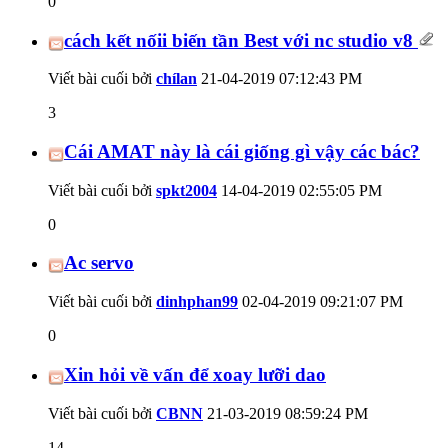
0
cách kết nốii biến tần Best với nc studio v8
Viết bài cuối bởi
chílan
21-04-2019
07:12:43 PM
3
Cái AMAT này là cái giống gì vậy các bác?
Viết bài cuối bởi
spkt2004
14-04-2019
02:55:05 PM
0
Ac servo
Viết bài cuối bởi
dinhphan99
02-04-2019
09:21:07 PM
0
Xin hỏi về vấn để xoay lưỡi dao
Viết bài cuối bởi
CBNN
21-03-2019
08:59:24 PM
14