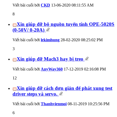
Viết bài cuối bởi
CKD
13-06-2020
08:11:55 AM
8
Xin giúp đỡ bộ nguồn tuyến tính OPE-5020S
(0-50V/ 0-20A)
Viết bài cuối bởi
lekimhung
28-02-2020
08:25:02 PM
3
Xin giúp đỡ Mach3 hay bị treo
Viết bài cuối bởi
AnyWay360
17-12-2019
02:16:08 PM
12
Xin giúp đỡ cách đơn giản để phát xung test
driver steps và servo.
Viết bài cuối bởi
Thanhvienmoi
08-11-2019
10:25:56 PM
6