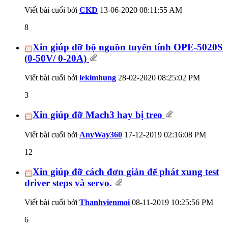
Viết bài cuối bởi
CKD
13-06-2020
08:11:55 AM
8
Xin giúp đỡ bộ nguồn tuyến tính OPE-5020S
(0-50V/ 0-20A)
Viết bài cuối bởi
lekimhung
28-02-2020
08:25:02 PM
3
Xin giúp đỡ Mach3 hay bị treo
Viết bài cuối bởi
AnyWay360
17-12-2019
02:16:08 PM
12
Xin giúp đỡ cách đơn giản để phát xung test
driver steps và servo.
Viết bài cuối bởi
Thanhvienmoi
08-11-2019
10:25:56 PM
6