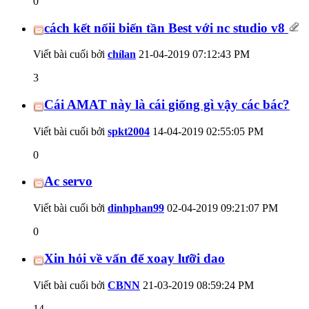
0
cách kết nốii biến tần Best với nc studio v8
Viết bài cuối bởi
chílan
21-04-2019
07:12:43 PM
3
Cái AMAT này là cái giống gì vậy các bác?
Viết bài cuối bởi
spkt2004
14-04-2019
02:55:05 PM
0
Ac servo
Viết bài cuối bởi
dinhphan99
02-04-2019
09:21:07 PM
0
Xin hỏi về vấn để xoay lưỡi dao
Viết bài cuối bởi
CBNN
21-03-2019
08:59:24 PM
14