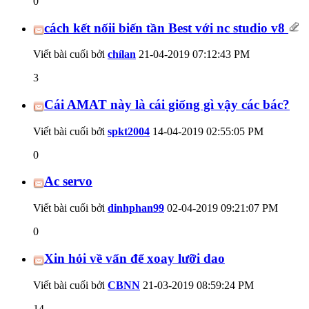
0
cách kết nốii biến tần Best với nc studio v8
Viết bài cuối bởi
chílan
21-04-2019
07:12:43 PM
3
Cái AMAT này là cái giống gì vậy các bác?
Viết bài cuối bởi
spkt2004
14-04-2019
02:55:05 PM
0
Ac servo
Viết bài cuối bởi
dinhphan99
02-04-2019
09:21:07 PM
0
Xin hỏi về vấn để xoay lưỡi dao
Viết bài cuối bởi
CBNN
21-03-2019
08:59:24 PM
14