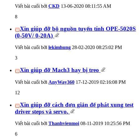
Viết bài cuối bởi
CKD
13-06-2020
08:11:55 AM
8
Xin giúp đỡ bộ nguồn tuyến tính OPE-5020S
(0-50V/ 0-20A)
Viết bài cuối bởi
lekimhung
28-02-2020
08:25:02 PM
3
Xin giúp đỡ Mach3 hay bị treo
Viết bài cuối bởi
AnyWay360
17-12-2019
02:16:08 PM
12
Xin giúp đỡ cách đơn giản để phát xung test
driver steps và servo.
Viết bài cuối bởi
Thanhvienmoi
08-11-2019
10:25:56 PM
6