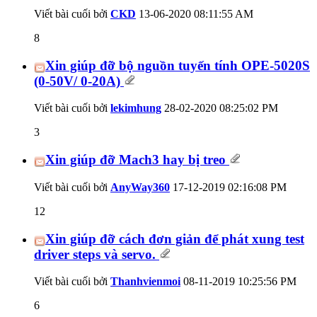
Viết bài cuối bởi
CKD
13-06-2020
08:11:55 AM
8
Xin giúp đỡ bộ nguồn tuyến tính OPE-5020S
(0-50V/ 0-20A)
Viết bài cuối bởi
lekimhung
28-02-2020
08:25:02 PM
3
Xin giúp đỡ Mach3 hay bị treo
Viết bài cuối bởi
AnyWay360
17-12-2019
02:16:08 PM
12
Xin giúp đỡ cách đơn giản để phát xung test
driver steps và servo.
Viết bài cuối bởi
Thanhvienmoi
08-11-2019
10:25:56 PM
6