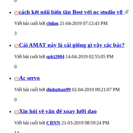
0
cách kết nốii biến tần Best với nc studio v8
Viết bài cuối bởi
chílan
21-04-2019
07:12:43 PM
3
Cái AMAT này là cái giống gì vậy các bác?
Viết bài cuối bởi
spkt2004
14-04-2019
02:55:05 PM
0
Ac servo
Viết bài cuối bởi
dinhphan99
02-04-2019
09:21:07 PM
0
Xin hỏi về vấn để xoay lưỡi dao
Viết bài cuối bởi
CBNN
21-03-2019
08:59:24 PM
14