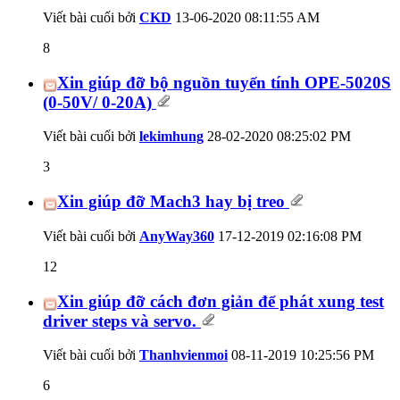
Viết bài cuối bởi
CKD
13-06-2020
08:11:55 AM
8
Xin giúp đỡ bộ nguồn tuyến tính OPE-5020S
(0-50V/ 0-20A)
Viết bài cuối bởi
lekimhung
28-02-2020
08:25:02 PM
3
Xin giúp đỡ Mach3 hay bị treo
Viết bài cuối bởi
AnyWay360
17-12-2019
02:16:08 PM
12
Xin giúp đỡ cách đơn giản để phát xung test
driver steps và servo.
Viết bài cuối bởi
Thanhvienmoi
08-11-2019
10:25:56 PM
6