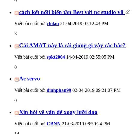
0
cách kết nốii biến tần Best với nc studio v8
Viết bài cuối bởi
chílan
21-04-2019
07:12:43 PM
3
Cái AMAT này là cái giống gì vậy các bác?
Viết bài cuối bởi
spkt2004
14-04-2019
02:55:05 PM
0
Ac servo
Viết bài cuối bởi
dinhphan99
02-04-2019
09:21:07 PM
0
Xin hỏi về vấn để xoay lưỡi dao
Viết bài cuối bởi
CBNN
21-03-2019
08:59:24 PM
14